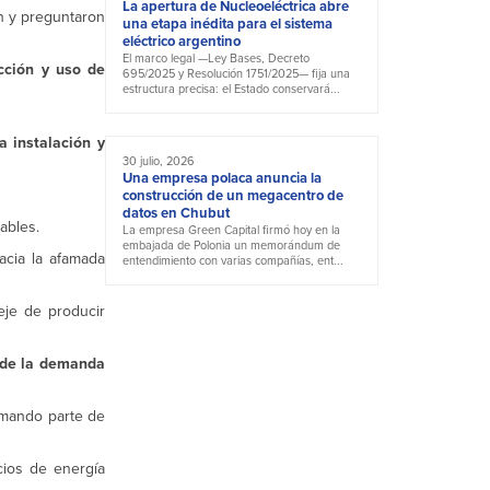
La apertura de Nucleoeléctrica abre
n y preguntaron
una etapa inédita para el sistema
eléctrico argentino
El marco legal —Ley Bases, Decreto
cción y uso de
695/2025 y Resolución 1751/2025— fija una
estructura precisa: el Estado conservará...
 instalación y
30 julio, 2026
Una empresa polaca anuncia la
construcción de un megacentro de
datos en Chubut
ables.
La empresa Green Capital firmó hoy en la
embajada de Polonia un memorándum de
acia la afamada
entendimiento con varias compañías, ent...
eje de producir
% de la demanda
omando parte de
cios de energía