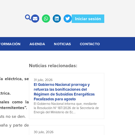
Iniciar sesión
FORMACIÓN
AGENDA
NOTICIAS
CONTACTO
Noticias relacionadas:
a eléctrica, se
31 julio, 2026
El Gobierno Nacional prorroga y
refuerza las bonificaciones del
trica.
Régimen de Subsidios Energéticos
Focalizados para agosto
onales como la
El Gobierno Nacional informa que, mediante
intermitentes”.
la Resolución N° 187/2026 de la Secretaría de
Energía del Ministerio de Ec...
uts no se den.
paña y parte de
30 julio, 2026