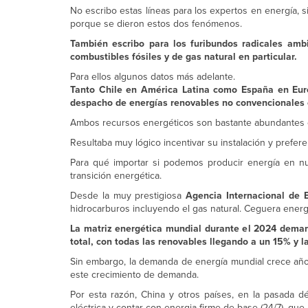
No escribo estas líneas para los expertos en energía,
porque se dieron estos dos fenómenos.
También escribo para los furibundos radicales amb
combustibles fósiles y de gas natural en particular.
Para ellos algunos datos más adelante.
Tanto Chile en América Latina como España en Euro
despacho de energías renovables no convencionales c
Ambos recursos energéticos son bastante abundantes e
Resultaba muy lógico incentivar su instalación y prefe
Para qué importar si podemos producir energía en nue
transición energética.
Desde la muy prestigiosa
Agencia Internacional de E
hidrocarburos incluyendo el gas natural. Ceguera energ
La matriz energética mundial durante el 2024 deman
total, con todas las renovables llegando a un 15% y l
Sin embargo, la demanda de energía mundial crece año
este crecimiento de demanda.
Por esta razón, China y otros países, en la pasada d
eléctrica y contar con energia firme de base (24/7), que