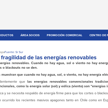
ODUCTOS
ÁREA SOCIOS
PROMOCIÓN COMERCIAL
CENTRO DE 
opa
Fuente: Sr Sur
fragilidad de las energías renovables
nergías renovables. Cuando no hay agua, sol o viento no hay energí
s o blackouts no se den.
s muestran que cuando no hay agua, sol, o viento, no hay energía eléc
undentemente que
las energías renovables convencionales tradici
cionales, como la energía solar (sol) y eólica (viento) son “energías 
ca y se necesita respaldo de energía firme para que los cortes o blacko
an ocurrido los recientes masivos apagones tanto en Chile como en Es