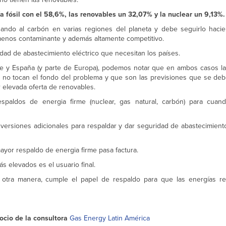
a fósil con el 58,6%, las renovables un 32,07% y la nuclear un 9,13%.
zando al carbón en varias regiones del planeta y debe seguirlo hac
menos contaminante y además altamente competitivo.
idad de abastecimiento eléctrico que necesitan los países.
e y España (y parte de Europa), podemos notar que en ambos casos la
e no tocan el fondo del problema y que son las previsiones que se deb
r elevada oferta de renovables.
paldos de energia firme (nuclear, gas natural, carbón) para cuand
nversiones adicionales para respaldar y dar seguridad de abastecimiento
ayor respaldo de energia firme pasa factura.
s elevados es el usuario final.
u otra manera, cumple el papel de respaldo para que las energías r
socio de la consultora
Gas Energy Latin América