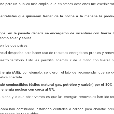
 sino para un público más amplio, que en ambas ocasiones me escribiero
ientalistas que quisieran frenar de la noche a la mañana la produ
pa, en la pasada década se encargaron de incentivar con fuerza la
omo solar y eólica.
n los dos países.
rencial despacho para hacer uso de recursos energéticos propios y renov
stro territorio. Esto les permitía, además ir de la mano con fuerza h
nergia (AIE),
por ejemplo, se dieron el lujo de recomendar que se d
ética absoluta.
dó combustibles fósiles (natural gas, petróleo y carbón) por el 80
a energía nuclear con cerca al 5%.
 a año y lo que observamos es que las energías renovables han ido t
écada han continuado instalando centrales a carbón para abaratar pre
 no tienen las renovables.