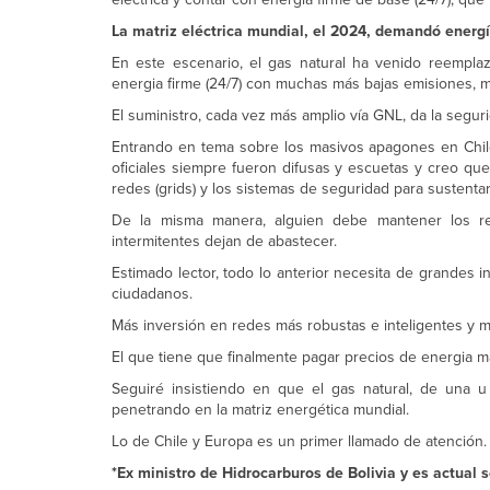
La matriz eléctrica mundial, el 2024, demandó energí
En este escenario, el gas natural ha venido reempla
energia firme (24/7) con muchas más bajas emisiones, 
El suministro, cada vez más amplio vía GNL, da la segur
Entrando en tema sobre los masivos apagones en Chil
oficiales siempre fueron difusas y escuetas y creo qu
redes (grids) y los sistemas de seguridad para sustenta
De la misma manera, alguien debe mantener los res
intermitentes dejan de abastecer.
Estimado lector, todo lo anterior necesita de grandes i
ciudadanos.
Más inversión en redes más robustas e inteligentes y m
El que tiene que finalmente pagar precios de energia má
Seguiré insistiendo en que el gas natural, de una 
penetrando en la matriz energética mundial.
Lo de Chile y Europa es un primer llamado de atención.
*Ex ministro de Hidrocarburos de Bolivia y es actual 