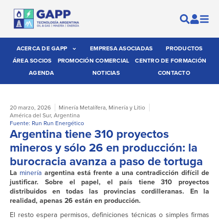
ACERCA DE GAPP
EMPRESA ASOCIADAS
PRODUCTOS
ÁREA SOCIOS
PROMOCIÓN COMERCIAL
CENTRO DE FORMACIÓN
AGENDA
NOTICIAS
CONTACTO
20 marzo, 2026
Minería Metalífera
,
Minería y Litio
América del Sur
,
Argentina
Fuente: Run Run Energético
Argentina tiene 310 proyectos
mineros y sólo 26 en producción: la
burocracia avanza a paso de tortuga
La
minería
argentina está frente a una contradicción difícil de
justificar. Sobre el papel, el país tiene 310 proyectos
distribuidos en todas las provincias cordilleranas. En la
realidad, apenas 26 están en producción.
El resto espera permisos, definiciones técnicas o simples firmas