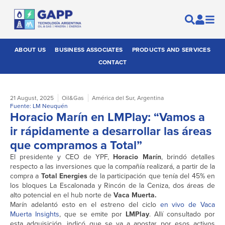
ABOUT US
BUSINESS ASSOCIATES
PRODUCTS AND SERVICES
CONTACT
21 August, 2025
Oil&Gas
América del Sur
,
Argentina
Fuente: LM Neuquén
Horacio Marín en LMPlay: “Vamos a
ir rápidamente a desarrollar las áreas
que compramos a Total”
El presidente y CEO de YPF,
Horacio Marín
, brindó detalles
respecto a las inversiones que la compañía realizará, a partir de la
compra a
Total Energies
de la participación que tenía del 45% en
los bloques La Escalonada y Rincón de la Ceniza, dos áreas de
alto potencial en el hub norte de
Vaca Muerta.
Marín adelantó esto en el estreno del ciclo
en vivo de Vaca
Muerta Insights
, que se emite por
LMPlay
. Allí consultado por
esta adquisición, indicó que se va a apostar por esos activos