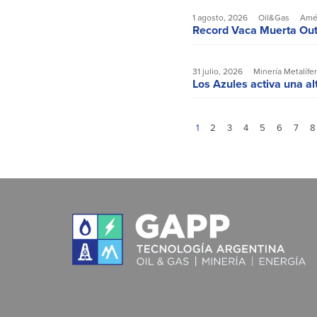
1 agosto, 2026
Oil&Gas
Amér
Record Vaca Muerta Outp
31 julio, 2026
Minería Metalífe
Los Azules activa una al
1
2
3
4
5
6
7
8