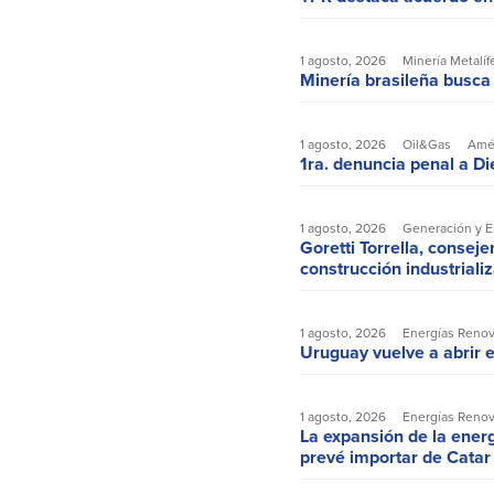
1 agosto, 2026
Minería Metalíf
Minería brasileña busca
1 agosto, 2026
Oil&Gas
Amér
1ra. denuncia penal a Die
1 agosto, 2026
Generación y 
Goretti Torrella, conseje
construcción industriali
1 agosto, 2026
Energías Reno
Uruguay vuelve a abrir e
1 agosto, 2026
Energías Reno
La expansión de la energ
prevé importar de Cata