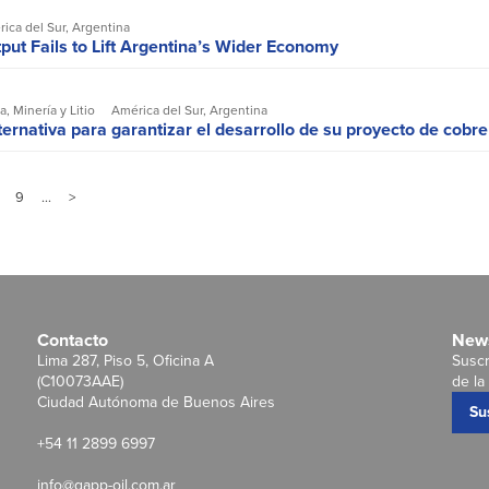
ica del Sur
,
Argentina
ut Fails to Lift Argentina’s Wider Economy
ra
,
Minería y Litio
América del Sur
,
Argentina
ternativa para garantizar el desarrollo de su proyecto de cobr
9
…
>
Contacto
News
Lima 287, Piso 5, Oficina A
Suscr
(C10073AAE)
de la 
Ciudad Autónoma de Buenos Aires
Su
+54 11 2899 6997
info@gapp-oil.com.ar