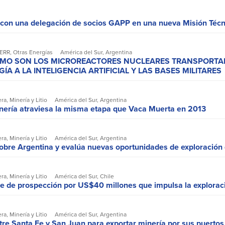
 con una delegación de socios GAPP en una nueva Misión Téc
EERR
,
Otras Energías
América del Sur
,
Argentina
ÓMO SON LOS MICROREACTORES NUCLEARES TRANSPORTA
A A LA INTELIGENCIA ARTIFICIAL Y LAS BASES MILITARES
era
,
Minería y Litio
América del Sur
,
Argentina
inería atraviesa la misma etapa que Vaca Muerta en 2013
era
,
Minería y Litio
América del Sur
,
Argentina
obre Argentina y evalúa nuevas oportunidades de exploració
era
,
Minería y Litio
América del Sur
,
Chile
e de prospección por US$40 millones que impulsa la explora
era
,
Minería y Litio
América del Sur
,
Argentina
re Santa Fe y San Juan para exportar minería por sus puertos