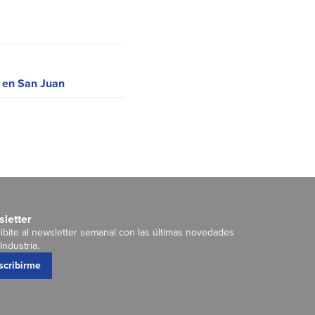
e en San Juan
letter
ibite al newsletter semanal con las últimas novedades
Industria.
scribirme