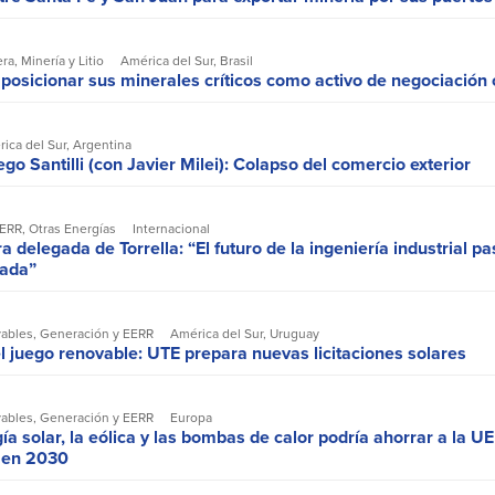
era
,
Minería y Litio
América del Sur
,
Brasil
 posicionar sus minerales críticos como activo de negociación
ica del Sur
,
Argentina
go Santilli (con Javier Milei): Colapso del comercio exterior
EERR
,
Otras Energías
Internacional
ra delegada de Torrella: “El futuro de la ingeniería industrial pa
zada”
vables
,
Generación y EERR
América del Sur
,
Uruguay
l juego renovable: UTE prepara nuevas licitaciones solares
vables
,
Generación y EERR
Europa
ía solar, la eólica y las bombas de calor podría ahorrar a la UE
r en 2030