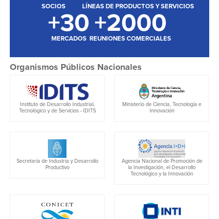
SOCIOS
LÍNEAS DE PRODUCTOS Y SERVICIOS
+
30
+
2000
MERCADOS
REUNIONES COMERCIALES
Organismos Públicos Nacionales
Instituto de Desarrollo Industrial,
Ministerio de Ciencia, Tecnología e
Tecnológico y de Servicios - IDITS
Innovación
Agencia Nacional de Promoción de
Secretaría de Industria y Desarrollo
la Investigación, el Desarrollo
Productivo
Tecnológico y la Innovación