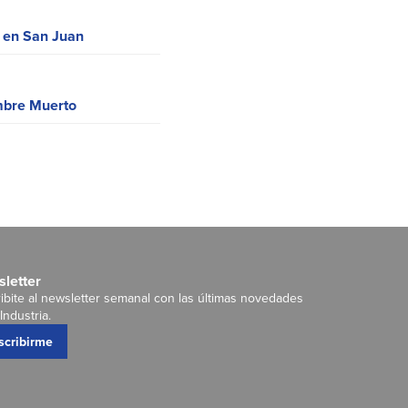
e en San Juan
ombre Muerto
letter
ibite al newsletter semanal con las últimas novedades
Industria.
scribirme