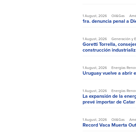
1 August, 2026
Oil&Gas
Amé
1ra. denuncia penal a Die
1 August, 2026
Generación y 
Goretti Torrella, conseje
construcción industriali
1 August, 2026
Energías Reno
Uruguay vuelve a abrir e
1 August, 2026
Energías Reno
La expansión de la energ
prevé importar de Cata
1 August, 2026
Oil&Gas
Amé
Record Vaca Muerta Outp