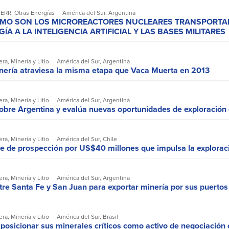
EERR
,
Otras Energías
América del Sur
,
Argentina
ÓMO SON LOS MICROREACTORES NUCLEARES TRANSPORTA
A A LA INTELIGENCIA ARTIFICIAL Y LAS BASES MILITARES
era
,
Minería y Litio
América del Sur
,
Argentina
inería atraviesa la misma etapa que Vaca Muerta en 2013
era
,
Minería y Litio
América del Sur
,
Argentina
obre Argentina y evalúa nuevas oportunidades de exploració
era
,
Minería y Litio
América del Sur
,
Chile
e de prospección por US$40 millones que impulsa la explora
era
,
Minería y Litio
América del Sur
,
Argentina
re Santa Fe y San Juan para exportar minería por sus puertos
era
,
Minería y Litio
América del Sur
,
Brasil
 posicionar sus minerales críticos como activo de negociación