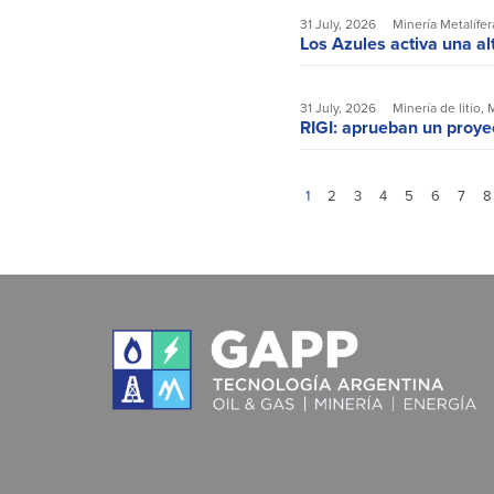
31 July, 2026
Minería Metalífer
Los Azules activa una al
31 July, 2026
Minería de litio
,
M
RIGI: aprueban un proyec
1
2
3
4
5
6
7
8