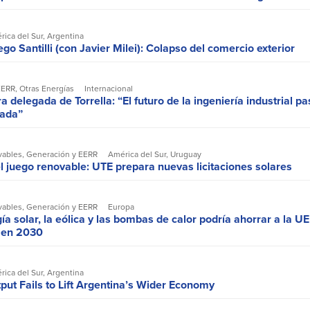
rica del Sur
,
Argentina
go Santilli (con Javier Milei): Colapso del comercio exterior
EERR
,
Otras Energías
Internacional
ra delegada de Torrella: “El futuro de la ingeniería industrial pa
zada”
vables
,
Generación y EERR
América del Sur
,
Uruguay
l juego renovable: UTE prepara nuevas licitaciones solares
vables
,
Generación y EERR
Europa
ía solar, la eólica y las bombas de calor podría ahorrar a la UE
r en 2030
rica del Sur
,
Argentina
ut Fails to Lift Argentina’s Wider Economy