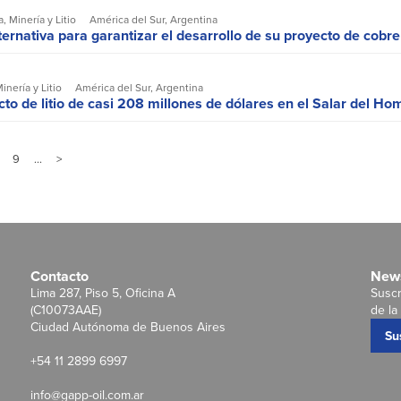
a
,
Minería y Litio
América del Sur
,
Argentina
ternativa para garantizar el desarrollo de su proyecto de cobr
inería y Litio
América del Sur
,
Argentina
to de litio de casi 208 millones de dólares en el Salar del H
9
…
>
Contacto
News
Lima 287, Piso 5, Oficina A
Suscr
(C10073AAE)
de la 
Ciudad Autónoma de Buenos Aires
Su
+54 11 2899 6997
info@gapp-oil.com.ar