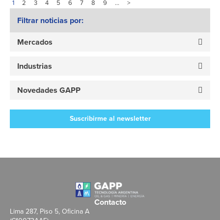
1
2
3
4
5
6
7
8
9
…
>
Filtrar noticias por:
Mercados
Industrias
Novedades GAPP
Suscribirme al newsletter
Contacto
Lima 287, Piso 5, Oficina A