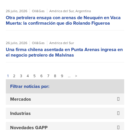
26 julio, 2026
Oil&Gas
América del Sur
,
Argentina
Otra petrolera ensaya con arenas de Neuquén en Vaca
Muerta: la confirmación que dio Rolando Figueroa
26 julio, 2026
Oil&Gas
América del Sur
Una firma chilena asentada en Punta Arenas ingresa en
el negocio petrolero de Malvinas
1
2
3
4
5
6
7
8
9
…
>
Filtrar noticias por:
Mercados
Industrias
Novedades GAPP