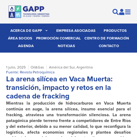
ACERCA DE GAPP
EMPRESA ASOCIADAS
PRODUCTOS
ÁREA SOCIOS
PROMOCIÓN COMERCIAL
CENTRO DE FORMACIÓN
AGENDA
NOTICIAS
CONTACTO
1 julio, 2025
Oil&Gas
América del Sur
,
Argentina
Fuente: Revista Petroquímica
La arena silícea en Vaca Muerta:
transición, impacto y retos en la
cadena de fracking
Mientras la producción de hidrocarburos en Vaca Muerta
continúa en auge, la arena silícea, insumo esencial para el
fracking, atraviesa una transformación silenciosa. La arena
patagónica pierde terreno frente a competidores de Entre Ríos
y del exterior, debido a su menor calidad, lo que reconfigura la
logística, afecta economías regionales y plantea desafíos