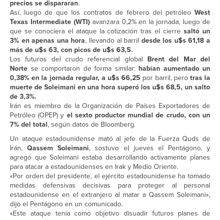
precios se dispararan
.
Así, luego de que los contratos de febrero del petróleo
West
Texas Intermediate (WTI)
avanzara 0,2% en la jornada, luego de
que se conociera el ataque la cotización tras el cierre
saltó un
3% en apenas una hora
, llevando al barril
desde los u$s 61,18 a
más de u$s 63, con picos de u$s 63,5.
Los futuros del crudo referencial global
Brent del Mar del
Norte
se comportaron de forma similar:
habían aumentado un
0,38% en la jornada regular, a u$s 66,25
por barril, pero
tras la
muerte de Soleimani en una hora superó los u$s 68,5, un salto
de 3,3%.
Irán es miembro de la Organización de Países Exportadores de
Petróleo (OPEP) y
el sexto productor mundial de crudo, con un
7% del total
, según datos de Bloomberg.
Un ataque estadounidense mató al jefe de la Fuerza Quds de
Irán,
Qassem Soleimani
, sostuvo el jueves el Pentágono, y
agregó que Soleimani estaba desarrollando activamente planes
para atacar a estadounidenses en Irak y Medio Oriente.
«Por orden del presidente, el ejército estadounidense ha tomado
medidas defensivas decisivas para proteger al personal
estadounidense en el extranjero al matar a Qassem Soleimani»,
dijo el Pentágono en un comunicado.
«Este ataque tenía como objetivo disuadir futuros planes de