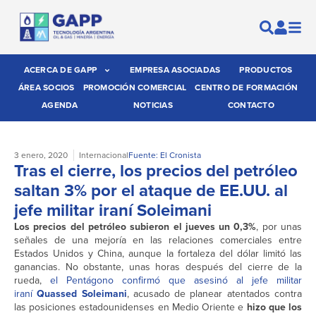
ACERCA DE GAPP
EMPRESA ASOCIADAS
PRODUCTOS
ÁREA SOCIOS
PROMOCIÓN COMERCIAL
CENTRO DE FORMACIÓN
AGENDA
NOTICIAS
CONTACTO
3 enero, 2020
Internacional
Fuente: El Cronista
Tras el cierre, los precios del petróleo
saltan 3% por el ataque de EE.UU. al
jefe militar iraní Soleimani
Los precios del petróleo subieron el jueves un 0,3%
, por unas
señales de una mejoría en las relaciones comerciales entre
Estados Unidos y China, aunque la fortaleza del dólar limitó las
ganancias. No obstante, unas horas después del cierre de la
rueda,
el Pentágono confirmó que asesinó al jefe militar
iraní
Quassed Soleimani
, acusado de planear atentados contra
las posiciones estadounidenses en Medio Oriente e
hizo que los