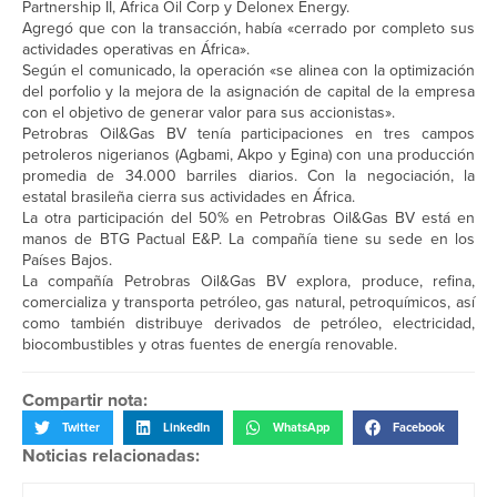
Partnership II, Africa Oil Corp y Delonex Energy.
Agregó que con la transacción, había «cerrado por completo sus
actividades operativas en África».
Según el comunicado, la operación «se alinea con la optimización
del porfolio y la mejora de la asignación de capital de la empresa
con el objetivo de generar valor para sus accionistas».
Petrobras Oil&Gas BV tenía participaciones en tres campos
petroleros nigerianos (Agbami, Akpo y Egina) con una producción
promedia de 34.000 barriles diarios. Con la negociación, la
estatal brasileña cierra sus actividades en África.
La otra participación del 50% en Petrobras Oil&Gas BV está en
manos de BTG Pactual E&P. La compañía tiene su sede en los
Países Bajos.
La compañía Petrobras Oil&Gas BV explora, produce, refina,
comercializa y transporta petróleo, gas natural, petroquímicos, así
como también distribuye derivados de petróleo, electricidad,
biocombustibles y otras fuentes de energía renovable.
Compartir nota:
Twitter
LinkedIn
WhatsApp
Facebook
Noticias relacionadas: