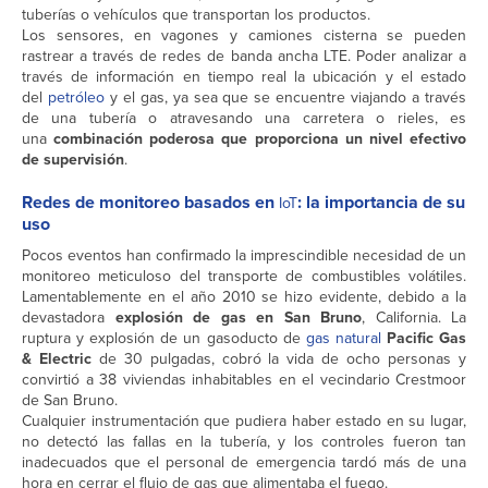
tuberías o vehículos que transportan los productos.
Los sensores, en vagones y camiones cisterna se pueden
rastrear a través de redes de banda ancha LTE. Poder analizar a
través de información en tiempo real la ubicación y el estado
del
petróleo
y el gas, ya sea que se encuentre viajando a través
de una tubería o atravesando una carretera o rieles, es
una
combinación poderosa que proporciona un nivel efectivo
de supervisión
.
R
edes de monitoreo basados en
: la importancia de su
IoT
uso
Pocos eventos han confirmado la imprescindible necesidad de un
monitoreo meticuloso del transporte de combustibles volátiles.
Lamentablemente en el año 2010 se hizo evidente, debido a la
devastadora
explosión de gas en San Bruno
, California. La
ruptura y explosión de un gasoducto de
gas natural
Pacific Gas
& Electric
de 30 pulgadas, cobró la vida de ocho personas y
convirtió a 38 viviendas inhabitables en el vecindario Crestmoor
de San Bruno.
Cualquier instrumentación que pudiera haber estado en su lugar,
no detectó las fallas en la tubería, y los controles fueron tan
inadecuados que el personal de emergencia tardó más de una
hora en cerrar el flujo de gas que alimentaba el fuego.