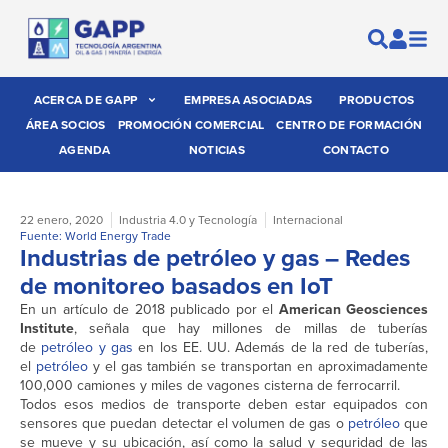
ACERCA DE GAPP
EMPRESA ASOCIADAS
PRODUCTOS
ÁREA SOCIOS
PROMOCIÓN COMERCIAL
CENTRO DE FORMACIÓN
AGENDA
NOTICIAS
CONTACTO
22 enero, 2020
Industria 4.0 y Tecnología
Internacional
Fuente: World Energy Trade
Industrias de petróleo y gas – Redes
de monitoreo basados en IoT
En un artículo de 2018 publicado por el
American Geosciences
Institute
, señala que hay millones de millas de tuberías
de
petróleo y gas
en los EE. UU. Además de la red de tuberías,
el
petróleo
y el gas también se transportan en aproximadamente
100,000 camiones y miles de vagones cisterna de ferrocarril.
Todos esos medios de transporte deben estar equipados con
sensores que puedan detectar el volumen de gas o
petróleo
que
se mueve y su ubicación, así como la salud y seguridad de las