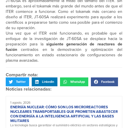
JT-60SA es aproximadamente la mitad del tamaño del ITER. Sin
embargo, será el tokamak más grande del mundo antes de que el
ITER comience a funcionar. Como el tokamak más cercano en
diseño al ITER, JT-60SA realizará experimento para ayudar a los
científicos a prepararse tanto como sea posible para el comienzo
de su operación.
Una vez que el ITER esté funcionando, es probable que el
enfoque de la investigación de JT-60SA se desplace hacia la
preparación para la
siguiente generación de reactores de
fusión
centrados en la demostración y optimización del
funcionamiento en estado estacionario de configuraciones de
plasma avanzadas.
Compartir nota:
Twitter
LinkedIn
WhatsApp
Facebook
Noticias relacionadas:
1 agosto, 2026
ENERGÍA NUCLEAR: CÓMO SON LOS MICROREACTORES
NUCLEARES TRANSPORTABLES QUE PROMETEN ABASTECER
CON ENERGÍA A LA INTELIGENCIA ARTIFICIAL Y LAS BASES
MILITARES
La tecnología busca garantizar el suministro eléctrico en sectores estratégicos y