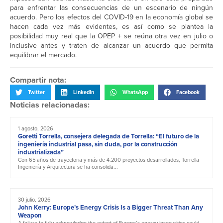
para enfrentar las consecuencias de un escenario de ningún
acuerdo. Pero los efectos del COVID-19 en la economía global se
hacen cada vez más evidentes, es así como se plantea la
posibilidad muy real que la OPEP + se reúna otra vez en julio o
inclusive antes y traten de alcanzar un acuerdo que permita
equilibrar el mercado.
Compartir nota:
Twitter
LinkedIn
WhatsApp
Facebook
Noticias relacionadas:
1 agosto, 2026
Goretti Torrella, consejera delegada de Torrella: “El futuro de la
ingeniería industrial pasa, sin duda, por la construcción
industrializada”
Con 65 años de trayectoria y más de 4.200 proyectos desarrollados, Torrella
Ingeniería y Arquitectura se ha consolida...
30 julio, 2026
John Kerry: Europe’s Energy Crisis Is a Bigger Threat Than Any
Weapon
A failure to fully acknowledge the extent of Europe’s energy insecurities could