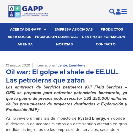
ACERCA DE GAPP
EMPRESA ASOCIADAS
PRODUCTOS
ÁREA SOCIOS
PROMOCIÓN COMERCIAL
CENTRO DE FORMACIÓN
AGENDA
NOTICIAS
CONTACTO
13 marzo, 2020
Internacional
Fuente: EnerNews
Oil war: El golpe al shale de EE.UU..
Las petroleras que zafan
Las empresas de Servicios petroleros (Oil Field Services –
OFS) se preparan para enfrentar potenciales bancarrota, ya
que la guerra de precios podría recortar US$ 250,000 millones
de los presupuestos de proyectos destinados a Exploración y
Producción (E&P).
Así lo reveló un análisis de impacto de
Rystad Energy
, en donde
el desarrollo de acontecimientos en este sentido afectará en gran
medida los ingresos de las empresas de servicios, sacando a