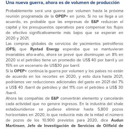
Una nueva guerra, ahora es de volumen de producción
Probablemente será una guerra por volumen hasta la próxima
reunión programada de la
OPEP+
en junio. Si no se llega a un
acuerdo, es probable que las empresas de
E&P
reduzcan el
capital y los presupuestos operativos para compensar los flujos
de efectivo significativamente más bajos que se esperan en
2020 y 2021.
Las compras globales de servicios de yacimientos petrolíferos
(
OFS
), que
Rystad Energy
esperaba que se mantuvieran
invariables año-a-año, ahora se prevé que disminuyan un 8% en
2020 si el petróleo tiene un promedio de US$ 40 por barril y un
15% en un escenario de US$30 por barril.
Si la
OPEP+
continúa la guerra por volumen y los países no están
de acuerdo en los recortes en 2020, y esto dura hasta 2021,
podríamos ver reducciones adicionales del gasto en 2021 del 7%
a US$ 40 /barril de petróleo y del 11% con el petróleo a US$ 30
/barril.
Ahora las compañías de
E&P
convertirán elemento y cancelarán
cada actividad que no genere ingresos. En la industria del shale
estadounidense se pudiese eliminar hasta 5,800 pozos
horizontales en 2020, lo que reduciría más de la mitad el número
de pozos de los 10,900 previstos para 2020, dice
Audun
Martinsen
,
Jefe de Investigación de Servicios de Oilfield de