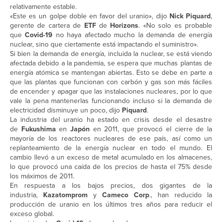
relativamente estable.
«Este es un golpe doble en favor del uranio», dijo
Nick Piquard
,
gerente de cartera de
ETF
de
Horizons
. «No solo es probable
que
Covid-19
no haya afectado mucho la demanda de energía
nuclear, sino que ciertamente está impactando el suministro».
Si bien la demanda de energía, incluida la nuclear, se está viendo
afectada debido a la pandemia, se espera que muchas plantas de
energía atómica se mantengan abiertas. Esto se debe en parte a
que las plantas que funcionan con carbón y gas son más fáciles
de encender y apagar que las instalaciones nucleares, por lo que
vale la pena mantenerlas funcionando incluso si la demanda de
electricidad disminuye un poco, dijo
Piquard
.
La industria del uranio ha estado en crisis desde el desastre
de
Fukushima
en
Japón
en 2011, que provocó el cierre de la
mayoría de los reactores nucleares de ese país, así como un
replanteamiento de la energía nuclear en todo el mundo. El
cambio llevó a un exceso de metal acumulado en los almacenes,
lo que provocó una caída de los precios de hasta el 75% desde
los máximos de 2011.
En respuesta a los bajos precios, dos gigantes de la
industria,
Kazatomprom
y
Cameco Corp
., han reducido la
producción de uranio en los últimos tres años para reducir el
exceso global.