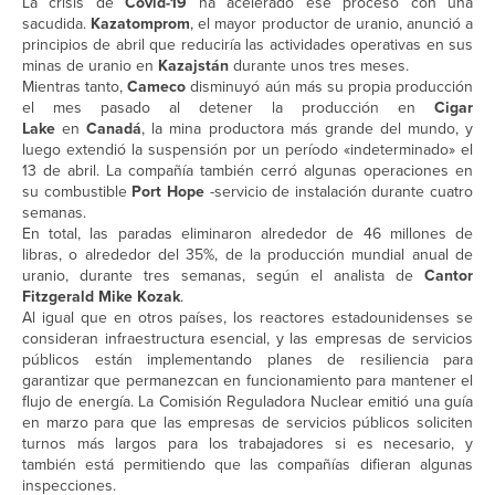
La crisis de
Covid-19
ha acelerado ese proceso con una
sacudida.
Kazatomprom
, el mayor productor de uranio, anunció a
principios de abril que reduciría las actividades operativas en sus
minas de uranio en
Kazajstán
durante unos tres meses.
Mientras tanto,
Cameco
disminuyó aún más su propia producción
el mes pasado al detener la producción en
Cigar
Lake
en
Canadá
, la mina productora más grande del mundo, y
luego extendió la suspensión por un período «indeterminado» el
13 de abril. La compañía también cerró algunas operaciones en
su combustible
Port Hope
-servicio de instalación durante cuatro
semanas.
En total, las paradas eliminaron alrededor de 46 millones de
libras, o alrededor del 35%, de la producción mundial anual de
uranio, durante tres semanas, según el analista de
Cantor
Fitzgerald Mike Kozak
.
Al igual que en otros países, los reactores estadounidenses se
consideran infraestructura esencial, y las empresas de servicios
públicos están implementando planes de resiliencia para
garantizar que permanezcan en funcionamiento para mantener el
flujo de energía. La Comisión Reguladora Nuclear emitió una guía
en marzo para que las empresas de servicios públicos soliciten
turnos más largos para los trabajadores si es necesario, y
también está permitiendo que las compañías difieran algunas
inspecciones.