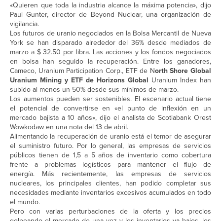
«Quieren que toda la industria alcance la máxima potencia», dijo
Paul Gunter, director de Beyond Nuclear, una organización de
vigilancia.
Los futuros de uranio negociados en la Bolsa Mercantil de Nueva
York se han disparado alrededor del 36% desde mediados de
marzo a $ 32.50 por libra. Las acciones y los fondos negociados
en bolsa han seguido la recuperación. Entre los ganadores,
Cameco, Uranium Participation Corp., ETF de N
orth Shore Global
Uranium Mining y ETF de Horizons Global
Uranium Index han
subido al menos un 50% desde sus mínimos de marzo.
Los aumentos pueden ser sostenibles. El escenario actual tiene
el potencial de convertirse en «el punto de inflexión en un
mercado bajista a 10 años», dijo el analista de Scotiabank Orest
Wowkodaw en una nota del 13 de abril.
Alimentando la recuperación de uranio está el temor de asegurar
el suministro futuro. Por lo general, las empresas de servicios
públicos tienen de 1,5 a 5 años de inventario como cobertura
frente a problemas logísticos para mantener el flujo de
energía. Más recientemente, las empresas de servicios
nucleares, los principales clientes, han podido completar sus
necesidades mediante inventarios excesivos acumulados en todo
el mundo.
Pero con varias perturbaciones de la oferta y los precios
golpeando el mercado de una vez y los inventarios ya bajos, los