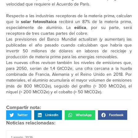
velocidad que requiere el Acuerdo de París.
Respecto a las industrias receptoras de la materia prima, calculan
que la
solar fotovoltaica
recibirá un 87% de la materia prima,
especialmente de aluminio. La
eólica
, por su parte, será
receptora de tres cuartas partes del cobre.
Las previsiones del Banco Mundial actualizan (y aumentan) las
publicadas el año pasado cuando calculaban que habría que
invertir 50 millones de dólares en labores de reciclaje y
producción de materia prima para las energías renovables.
Las nuevas cifras
revisan
también los niveles de emisiones que,
para 2050, serían de 1,4 GtCO2e, una cifra cercana a la huella
combinada de Francia, Alemania y el Reino Unido en 2018. Por
materiales, el aluminio acumularía el mayor volumen de emisiones
(más de 800 MtCO2e), seguido del grafito (> 300 MtCO2e), el
níquel (> 200 MtCO2e) y el cobalto (> 50 MtCO2e).
Compartir nota:
Twitter
LinkedIn
WhatsApp
Facebook
Noticias relacionadas:
1 agosto, 2026