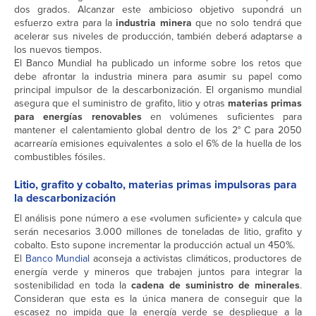
dos grados. Alcanzar este ambicioso objetivo supondrá un
esfuerzo extra para la
industria minera
que no solo tendrá que
acelerar sus niveles de producción, también deberá adaptarse a
los nuevos tiempos.
El Banco Mundial ha publicado un informe sobre los retos que
debe afrontar la industria minera para asumir su papel como
principal impulsor de la descarbonización. El organismo mundial
asegura que el suministro de grafito, litio y otras
materias primas
para energías renovables
en volúmenes suficientes para
mantener el calentamiento global dentro de los 2° C para 2050
acarrearía emisiones equivalentes a solo el 6% de la huella de los
combustibles fósiles.
Litio, grafito y cobalto, materias primas impulsoras para
la descarbonización
El análisis pone número a ese «volumen suficiente» y calcula que
serán necesarios 3.000 millones de toneladas de litio, grafito y
cobalto. Esto supone incrementar la producción actual un 450%.
El
Banco Mundial
aconseja a activistas climáticos, productores de
energía verde y mineros que trabajen juntos para integrar la
sostenibilidad en toda la
cadena de suministro de minerales
.
Consideran que esta es la única manera de conseguir que la
escasez no impida que la energía verde se despliegue a la