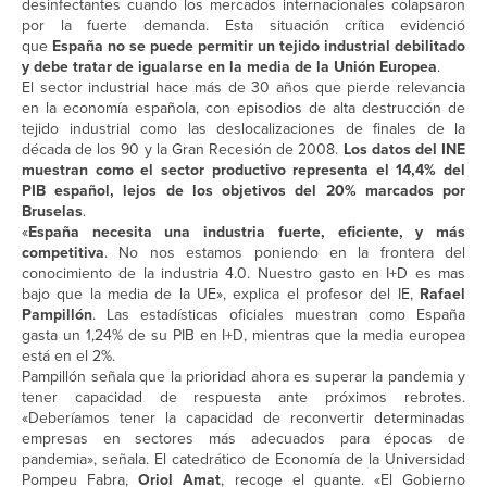
desinfectantes cuando los mercados internacionales colapsaron
por la fuerte demanda. Esta situación crítica evidenció
que
España no se puede permitir un tejido industrial debilitado
y debe tratar de igualarse en la media de la Unión Europea
.
El sector industrial hace más de 30 años que pierde relevancia
en la economía española, con episodios de alta destrucción de
tejido industrial como las deslocalizaciones de finales de la
década de los 90 y la Gran Recesión de 2008.
Los datos del INE
muestran como el sector productivo representa el 14,4% del
PIB español, lejos de los objetivos del 20% marcados por
Bruselas
.
«
España necesita una industria fuerte, eficiente, y más
competitiva
. No nos estamos poniendo en la frontera del
conocimiento de la industria 4.0. Nuestro gasto en I+D es mas
bajo que la media de la UE», explica el profesor del IE,
Rafael
Pampillón
. Las estadísticas oficiales muestran como España
gasta un 1,24% de su PIB en I+D, mientras que la media europea
está en el 2%.
Pampillón señala que la prioridad ahora es superar la pandemia y
tener capacidad de respuesta ante próximos rebrotes.
«Deberíamos tener la capacidad de reconvertir determinadas
empresas en sectores más adecuados para épocas de
pandemia», señala. El catedrático de Economía de la Universidad
Pompeu Fabra,
Oriol Amat
, recoge el guante. «El Gobierno