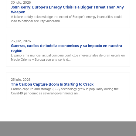
30 julio, 2026
John Kerry: Europe’s Energy Crisis Is a Bigger Threat Than Any
Weapon
A failure to fully acknowledge the extent of Europe’s energy insecurities could
lead to national security vulnerabili...
26 julio, 2026
Guerras, cuellos de botella económicos y su impacto en nuestra
región
El panorama mundial actual combina conflictos interestatales de gran escala en
Medio Oriente y Europa con una serie d...
25 julio, 2026
The Carbon Capture Boom Is Starting to Crack
Carbon capture and storage (CCS) technology grew in popularity during the
Covid-19 pandemic as several governments an...