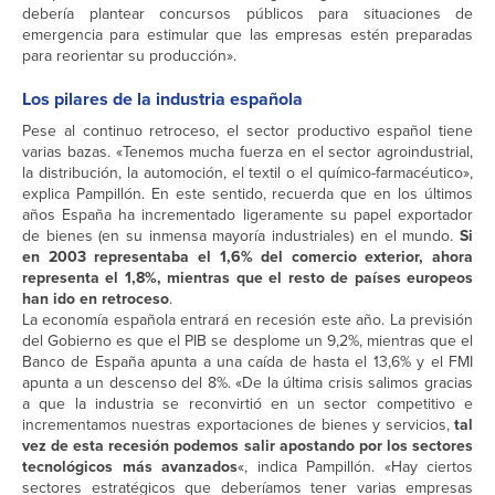
debería plantear concursos públicos para situaciones de
emergencia para estimular que las empresas estén preparadas
para reorientar su producción».
Los pilares de la industria española
Pese al continuo retroceso, el sector productivo español tiene
varias bazas. «Tenemos mucha fuerza en el sector agroindustrial,
la distribución, la automoción, el textil o el químico-farmacéutico»,
explica Pampillón. En este sentido, recuerda que en los últimos
años España ha incrementado ligeramente su papel exportador
de bienes (en su inmensa mayoría industriales) en el mundo.
Si
en 2003 representaba el 1,6% del comercio exterior, ahora
representa el 1,8%, mientras que el resto de países europeos
han ido en retroceso
.
La economía española entrará en recesión este año. La previsión
del Gobierno es que el PIB se desplome un 9,2%, mientras que el
Banco de España apunta a una caída de hasta el 13,6% y el FMI
apunta a un descenso del 8%. «De la última crisis salimos gracias
a que la industria se reconvirtió en un sector competitivo e
incrementamos nuestras exportaciones de bienes y servicios,
tal
vez de esta recesión podemos salir apostando por los sectores
tecnológicos más avanzados
«, indica Pampillón. «Hay ciertos
sectores estratégicos que deberíamos tener varias empresas