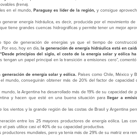
vables (Irena).
les en el mundo,
Paraguay es líder de la región,
y consigue aprovech
n generar energía hidráulica, es decir, producida por el movimiento de
, que tiene grandes cuencas hidrográficas y permite tener un mejor apr
tro tipo de generación de energías ya que el tiempo de construcc
. Por eso, hoy en día,
la generación de energía hidráulica está en caíd
“Desde principios del siglo, el costo de la energía solar y eólica h
 tengan un papel principal en la transición a emisiones cero”, comentó
 generación de energía solar y eólica.
Países como Chile, México y Br
 el mundo, conseguirán obtener más de 20% del factor de capacidad
 mundo, la Argentina ha desarrollado más de 19% de su capacidad de p
ntina y hacen que esté en una buena situación para
llegar a emisi
 los vientos y la grande región de las costas de Brasil y Argentina pe
eneración entre los 25 mayores productores de energía eólica. Las con
el país utilice casi el 40% de su capacidad productiva.
s productores mundiales, pero ya tenía más de 29% de su matriz era ren