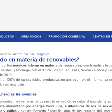
ODUCTOS
ÁREA SOCIOS
PROMOCIÓN COMERCIAL
CENTRO DE 
rnacional
Fuente: Run Run Energético
do en materia de renovables?
undo,
los nórdicos lideran en materia de renovables,
con Islandia a la 
 verdes, y Noruega, con el 97,2%. Los siguen Brasil, Nueva Zelanda y C
de 2019.
 el 100% de su capacidad productiva, no aparecen en el informe, ya qu
ica es muy baja.
 Energías Renovables
onomías muy variadas, el desarrollo en región se debe al abundante a
stá alimentado por energía hidráulica,
a diferencia de los países 
r y eólica”,
explica Gerardo Escamilla, uno de los autores del info