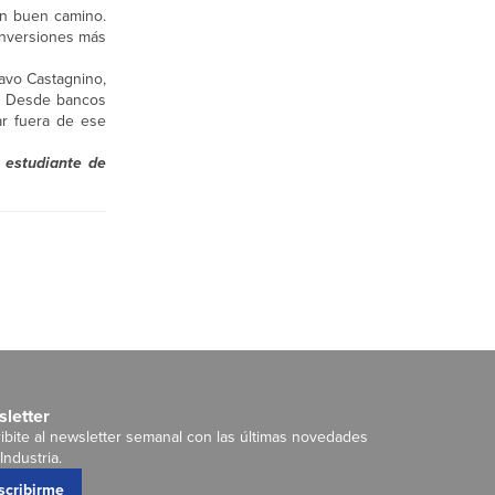
en buen camino.
inversiones más
tavo Castagnino,
d. Desde bancos
ar fuera de ese
 estudiante de
letter
ibite al newsletter semanal con las últimas novedades
Industria.
scribirme