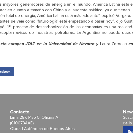
os mayores generadores de energía en el mundo, América Latina está 
ar en cuanto a tamaño con China y el sudeste asiático, ya que tienen 
ón total de energía, América Latina está más adelante”, explicó Vergara.
 antes se veía como ‘futurología’ está empezando a pasar hoy”, dijo Gus
yó: “El proceso de descarbonización de las economías es una realida
 aceptan avisos de industrias petroleras. La Argentina no puede qued
yecto europeo JOLT en la Universidad de Navarra y
Laura Zornosa
es
cebook
Contacto
News
Lima 287, Piso 5, Oficina A
Suscr
(C10073AAE)
de la 
Ciudad Autónoma de Buenos Aires
Su