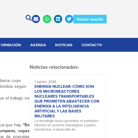
Iniciar sesión
FORMACIÓN
AGENDA
NOTICIAS
CONTACTO
Noticias relacionadas:
cabeza, cuya
1 agosto, 2026
olombia, según
ENERGÍA NUCLEAR: CÓMO SON
LOS MICROREACTORES
NUCLEARES TRANSPORTABLES
e el trabajo no
QUE PROMETEN ABASTECER CON
ENERGÍA A LA INTELIGENCIA
ARTIFICIAL Y LAS BASES
MILITARES
La tecnología busca garantizar el suministro
gua que hay.
“En
eléctrico en sectores estratégicos y podría
transformar el desarrollo de...
europeos, cuyas
rme de energías