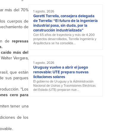
ar más del 70%
1 agosto, 2026
Goretti Torrella, consejera delegada
de Torrella: “El futuro de la ingeniería
 los cuerpos de
industrial pasa, sin duda, por la
ovechamiento de
construcción industrializada”
Con 65 años de trayectoria y más de 4.200
proyectos desarrollados, Torrella Ingeniería y
ión de
represas
Arquitectura se ha consolida...
a.
a caído más del
 Walter Vergara,
1 agosto, 2026
Uruguay vuelve a abrir el juego
asil, que están
renovable: UTE prepara nuevas
licitaciones solares
 de sus parques
El gobierno de Uruguay y la Administración
Nacional de Usinas y Trasmisiones Eléctricas
roducción. “Los
del Estado (UTE) preparan nue...
ones cero para
rmiten tener una
diciones de los
ovable.