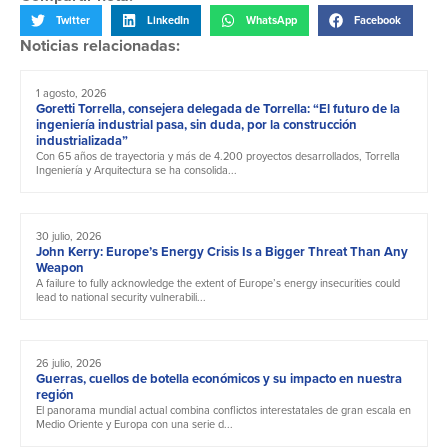
Twitter
LinkedIn
WhatsApp
Facebook
Noticias relacionadas:
1 agosto, 2026
Goretti Torrella, consejera delegada de Torrella: “El futuro de la
ingeniería industrial pasa, sin duda, por la construcción
industrializada”
Con 65 años de trayectoria y más de 4.200 proyectos desarrollados, Torrella
Ingeniería y Arquitectura se ha consolida...
30 julio, 2026
John Kerry: Europe’s Energy Crisis Is a Bigger Threat Than Any
Weapon
A failure to fully acknowledge the extent of Europe’s energy insecurities could
lead to national security vulnerabili...
26 julio, 2026
Guerras, cuellos de botella económicos y su impacto en nuestra
región
El panorama mundial actual combina conflictos interestatales de gran escala en
Medio Oriente y Europa con una serie d...