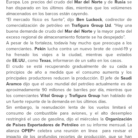
Europa. Los precios del crudo del
Mar del Norte
y de
Rusia
se
han disparado en los últimos días, mientras que los volúmenes
almacenados en los barcos están cayendo.
“El mercado físico es fuerte”, dijo
Ben
Luckock
, codirector de
comercialización de petróleo en
Trafigura Group Ltd
. “Hay una
buena demanda de crudo del
Mar del Norte
y la mayor parte del
exceso regional de almacenamiento flotante se ha despejado”.
A pesar de la fortaleza, todavía hay mucho que preocupa a los
comerciantes.
Pekín
lucha contra un nuevo brote de covid-19 y
ha frenado los viajes a la ciudad, mientras que estados
de
EE.UU
., como
Texas
, informaron de un salto en los casos.
El crudo se está recuperando gradualmente de su caída a
principios de año a medida que el consumo aumenta y los
principales productores reducen la producción. El jefe de
Saudi
Aramco
dijo que el uso mundial del petróleo actualmente es de
aproximadamente 90 millones de barriles por día, mientras que
los comerciantes
Vitol Group
y
Trafigura Group
han hablado de
un fuerte repunte de la demanda en los últimos días.
Sin embargo, la reanudación lenta de los vuelos limitará el
consumo de combustible para aviones, y el alto desempleo
restringirá el uso de gasolina, dijo el miércoles la
Organización
de Países Exportadores de Petróleo
en su informe mensual. La
alianza
OPEP+
celebra una reunión en línea para revisar el
impacto de los profundos recortes de producción, que se han