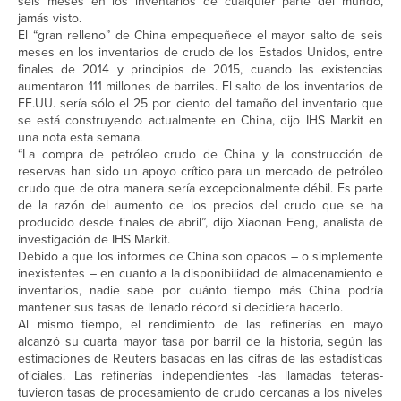
seis meses en los inventarios de cualquier parte del mundo,
jamás visto.
El “gran relleno” de China empequeñece el mayor salto de seis
meses en los inventarios de crudo de los Estados Unidos, entre
finales de 2014 y principios de 2015, cuando las existencias
aumentaron 111 millones de barriles. El salto de los inventarios de
EE.UU. sería sólo el 25 por ciento del tamaño del inventario que
se está construyendo actualmente en China, dijo IHS Markit en
una nota esta semana.
“La compra de petróleo crudo de China y la construcción de
reservas han sido un apoyo crítico para un mercado de petróleo
crudo que de otra manera sería excepcionalmente débil. Es parte
de la razón del aumento de los precios del crudo que se ha
producido desde finales de abril”, dijo Xiaonan Feng, analista de
investigación de IHS Markit.
Debido a que los informes de China son opacos – o simplemente
inexistentes – en cuanto a la disponibilidad de almacenamiento e
inventarios, nadie sabe por cuánto tiempo más China podría
mantener sus tasas de llenado récord si decidiera hacerlo.
Al mismo tiempo, el rendimiento de las refinerías en mayo
alcanzó su cuarta mayor tasa por barril de la historia, según las
estimaciones de Reuters basadas en las cifras de las estadísticas
oficiales. Las refinerías independientes -las llamadas teteras-
tuvieron tasas de procesamiento de crudo cercanas a los niveles