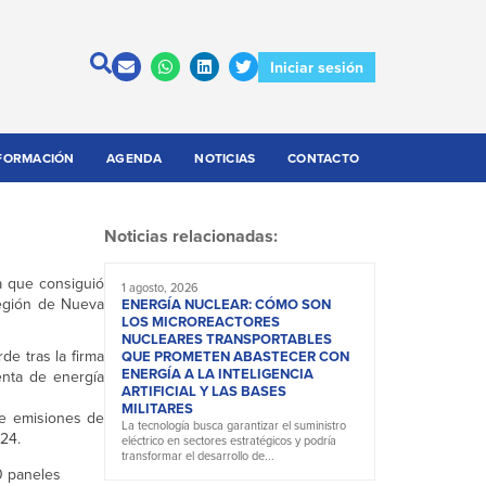
Iniciar sesión
FORMACIÓN
AGENDA
NOTICIAS
CONTACTO
Noticias relacionadas:
a que consiguió
1 agosto, 2026
región de Nueva
ENERGÍA NUCLEAR: CÓMO SON
LOS MICROREACTORES
NUCLEARES TRANSPORTABLES
de tras la firma
QUE PROMETEN ABASTECER CON
ENERGÍA A LA INTELIGENCIA
nta de energía
ARTIFICIAL Y LAS BASES
MILITARES
e emisiones de
La tecnología busca garantizar el suministro
24.
eléctrico en sectores estratégicos y podría
transformar el desarrollo de...
0 paneles