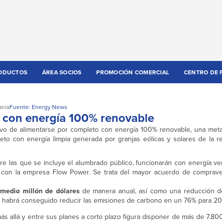
ODUCTOS
ÁREA SOCIOS
PROMOCIÓN COMERCIAL
CENTRO DE 
anía
Fuente: Energy News
a con energía 100% renovable
tivo de alimentarse por completo con energía 100% renovable, una met
leto con energía limpia generada por granjas eólicas y solares de la 
tre las que se incluye el alumbrado público, funcionarán con energía ver
con la empresa Flow Power. Se trata del mayor acuerdo de comprave
 medio millón de dólares
de manera anual, así como una reducción d
d habrá conseguido reducir las emisiones de carbono en un 76% para 20
más allá y entre sus planes a corto plazo figura disponer de más de 7.80