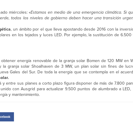
sado miércoles:
«Estamos en medio de una emergencia climática. Si q
verde, todos los niveles de gobierno deben hacer una transición urgen
gética
, un ámbito por el que lleva apostando desde 2016 con la inversió
olares en los tejados y luces LED. Por ejemplo, la sustitución de 6.500
ad obtener energía renovable de la granja solar Bomen de 120 MW en 
y la granja solar Shoalhaven de 3 MW, un plan solar sin fines de luc
ueva Gales del Sur. De toda la energía que se contempla en el acuer
olar.
llá y entre sus planes a corto plazo figura disponer de más de 7.800 pa
 unido con Ausgrid para actualizar 9.500 puntos de alumbrado a LED,
rgía y mantenimiento.
cebook