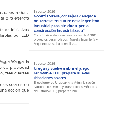
1 agosto, 2026
ueremos reducir
Goretti Torrella, consejera delegada
te a la energía
de Torrella: “El futuro de la ingeniería
industrial pasa, sin duda, por la
n en iniciativas
construcción industrializada”
 farolas por LED
Con 65 años de trayectoria y más de 4.200
proyectos desarrollados, Torrella Ingeniería y
Arquitectura se ha consolida...
Wagga Wagga, la
1 agosto, 2026
ro de propiedad
Uruguay vuelve a abrir el juego
do,
tres cuartas
renovable: UTE prepara nuevas
licitaciones solares
El gobierno de Uruguay y la Administración
neles solares en
Nacional de Usinas y Trasmisiones Eléctricas
 una acción que
del Estado (UTE) preparan nue...