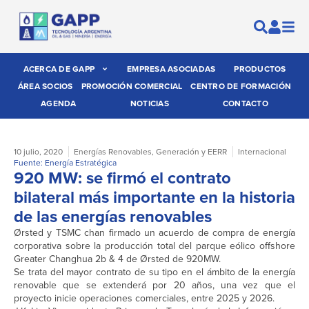
ACERCA DE GAPP
EMPRESA ASOCIADAS
PRODUCTOS
ÁREA SOCIOS
PROMOCIÓN COMERCIAL
CENTRO DE FORMACIÓN
AGENDA
NOTICIAS
CONTACTO
10 julio, 2020
Energías Renovables
,
Generación y EERR
Internacional
Fuente: Energía Estratégica
920 MW: se firmó el contrato
bilateral más importante en la historia
de las energías renovables
Ørsted y TSMC chan firmado un acuerdo de compra de energía
corporativa sobre la producción total del parque eólico offshore
Greater Changhua 2b & 4 de Ørsted de 920MW.
Se trata del mayor contrato de su tipo en el ámbito de la energía
renovable que se extenderá por 20 años, una vez que el
proyecto inicie operaciones comerciales, entre 2025 y 2026.