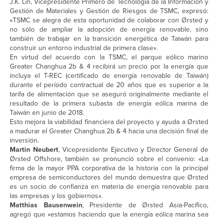
J.K. Lin, Vicepresidente Primero de Tecnología de la Información y
Gestión de Materiales y Gestión de Riesgos de TSMC, expresó:
«TSMC se alegra de esta oportunidad de colaborar con Ørsted y
no sólo de ampliar la adopción de energía renovable, sino
también de trabajar en la transición energética de Taiwán para
construir un entorno industrial de primera clase».
En virtud del acuerdo con la TSMC, el parque eólico marino
Greater Changhua 2b & 4 recibirá un precio por la energía que
incluya el T-REC (certificado de energía renovable de Taiwán)
durante el período contractual de 20 años que es superior a la
tarifa de alimentación que se aseguró originalmente mediante el
resultado de la primera subasta de energía eólica marina de
Taiwán en junio de 2018.
Esto mejora la viabilidad financiera del proyecto y ayuda a Ørsted
a madurar el Greater Changhua 2b & 4 hacia una decisión final de
inversión.
Martin Neubert
, Vicepresidente Ejecutivo y Director General de
Ørsted Offshore, también se pronunció sobre el convenio: «La
firma de la mayor PPA corporativa de la historia con la principal
empresa de semiconductores del mundo demuestra que Ørsted
es un socio de confianza en materia de energía renovable para
las empresas y los gobiernos».
Matthias Bausenwein
, Presidente de Ørsted Asia-Pacífico,
agregó que «estamos haciendo que la energía eólica marina sea