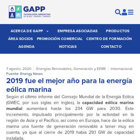
ACERCA DE GAPP
EMPRESA ASOCIADAS
PRODUCTOS
ÁREA SOCIOS
PROMOCIÓN COMERCIAL
CENTRO DE FORMACIÓN
AGENDA
NOTICIAS
CONTACTO
7 agosto, 2020
Energías Renovables
,
Generación y EERR
Internacional
Fuente: Energy News
2019 fue el mejor año para la energía
eólica marina
Según el último informe del Consejo Mundial de la Energía Eólica
(GWEC, por sus siglas en ingles), la
capacidad eólica marina
mundial
aumentará hasta los 234 GW para 2030. Este
incremento, impulsado principalmente por la actividad en la
región de Asia y el Pacífico, así como en Europa, hace de la eólica
marina una fuente de generación renovable a tener muy en
cuenta, ya que al cierre de 2019 había 29,1 GW de capacidad
instalada.