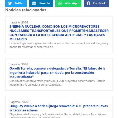
Twitter
LinkedIn
WhatsApp
Facebook
Noticias relacionadas:
1 agosto, 2026
ENERGÍA NUCLEAR: CÓMO SON LOS MICROREACTORES
NUCLEARES TRANSPORTABLES QUE PROMETEN ABASTECER
CON ENERGÍA A LA INTELIGENCIA ARTIFICIAL Y LAS BASES
MILITARES
La tecnología busca garantizar el suministro eléctrico en sectores estratégicos y
podría transformar el desarrollo de...
1 agosto, 2026
Goretti Torrella, consejera delegada de Torrella: “El futuro de la
ingeniería industrial pasa, sin duda, por la construcción
industrializada”
Con 65 años de trayectoria y más de 4.200 proyectos desarrollados, Torrella
Ingeniería y Arquitectura se ha consolida...
1 agosto, 2026
Uruguay vuelve a abrir el juego renovable: UTE prepara nuevas
licitaciones solares
El gobierno de Uruguay y la Administración Nacional de Usinas y Trasmisiones
Eléctricas del Estado (UTE) preparan nue...