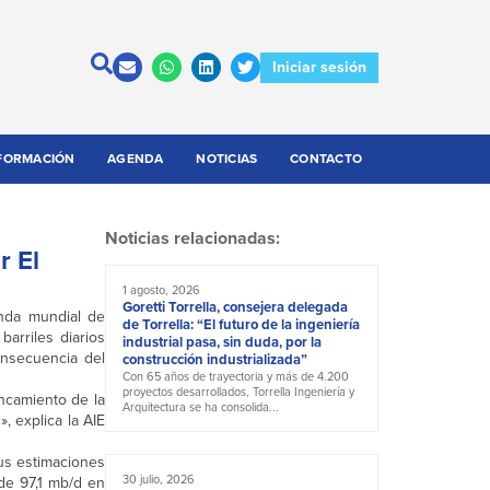
Iniciar sesión
FORMACIÓN
AGENDA
NOTICIAS
CONTACTO
Noticias relacionadas:
r El
1 agosto, 2026
Goretti Torrella, consejera delegada
anda mundial de
de Torrella: “El futuro de la ingeniería
arriles diarios
industrial pasa, sin duda, por la
nsecuencia del
construcción industrializada”
Con 65 años de trayectoria y más de 4.200
proyectos desarrollados, Torrella Ingeniería y
ancamiento de la
Arquitectura se ha consolida...
, explica la AIE
sus estimaciones
30 julio, 2026
de 97,1 mb/d en