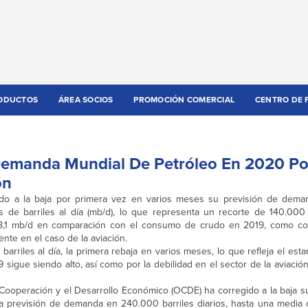
ODUCTOS
ÁREA SOCIOS
PROMOCIÓN COMERCIAL
CENTRO DE 
Demanda Mundial De Petróleo En 2020 Po
ón
isado a la baja por primera vez en varios meses su previsión de dem
 de barriles al día (mb/d), lo que representa un recorte de 140.000 b
 8,1 mb/d en comparación con el consumo de crudo en 2019, como co
nte en el caso de la aviación.
riles al día, la primera rebaja en varios meses, lo que refleja el est
igue siendo alto, así como por la debilidad en el sector de la aviación»
a Cooperación y el Desarrollo Económico (OCDE) ha corregido a la baja 
 previsión de demanda en 240.000 barriles diarios, hasta una media 