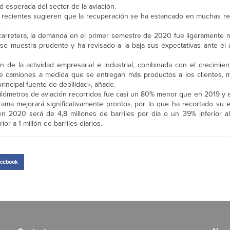
 esperada del sector de la aviación.
dad recientes sugieren que la recuperación se ha estancado en muchas r
.
 carretera, la demanda en el primer semestre de 2020 fue ligeramente m
 se muestra prudente y ha revisado a la baja sus expectativas ante el
n de la actividad empresarial e industrial, combinada con el crecimien
 de camiones a medida que se entregan más productos a los clientes, m
incipal fuente de debilidad», añade.
ilómetros de aviación recorridos fue casi un 80% menor que en 2019 y en 
ma mejorará significativamente pronto», por lo que ha recortado su e
 2020 será de 4,8 millones de barriles por día o un 39% inferior al
or a 1 millón de barriles diarios.
cebook