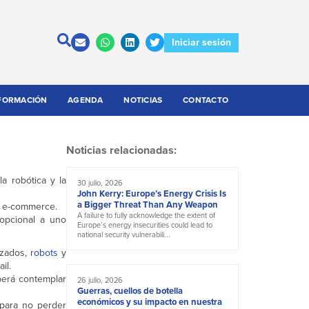
Iniciar sesión
FORMACIÓN
AGENDA
NOTICIAS
CONTACTO
Noticias relacionadas:
a robótica y la
30 julio, 2026
John Kerry: Europe’s Energy Crisis Is
a Bigger Threat Than Any Weapon
e e-commerce.
A failure to fully acknowledge the extent of
 opcional a uno
Europe’s energy insecurities could lead to
national security vulnerabili...
tizados,
robots
y
il.
berá contemplar
26 julio, 2026
Guerras, cuellos de botella
económicos y su impacto en nuestra
 para no perder