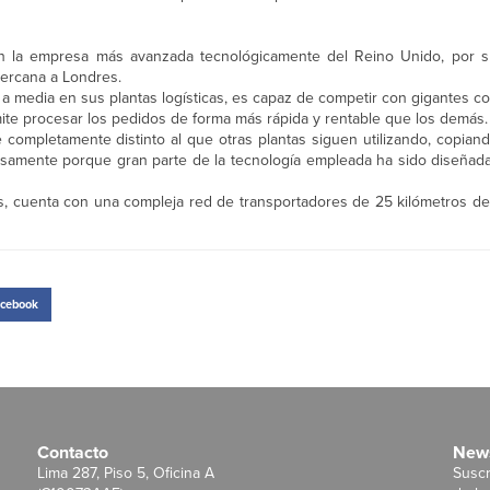
n la empresa más avanzada tecnológicamente del Reino Unido, por su
cercana a Londres.
re a media en sus plantas logísticas, es capaz de competir con gigantes
mite procesar los pedidos de forma más rápida y rentable que los demás.
 completamente distinto al que otras plantas siguen utilizando, copian
ecisamente porque gran parte de la tecnología empleada ha sido diseña
s, cuenta con una compleja red de transportadores de 25 kilómetros de
cebook
Contacto
News
Lima 287, Piso 5, Oficina A
Suscr