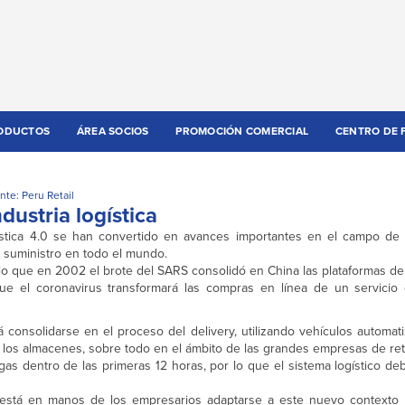
ODUCTOS
ÁREA SOCIOS
PROMOCIÓN COMERCIAL
CENTRO DE 
nte: Peru Retail
dustria logística
ogística 4.0 se han convertido en avances importantes en el campo de l
 suministro en todo el mundo.
lo que en 2002 el brote del SARS consolidó en China las plataformas d
que el coronavirus transformará las compras en línea de un servicio
rá consolidarse en el proceso del delivery, utilizando vehículos automa
 los almacenes, sobre todo en el ámbito de las grandes empresas de reta
s dentro de las primeras 12 horas, por lo que el sistema logístico de
, está en manos de los empresarios adaptarse a este nuevo contexto