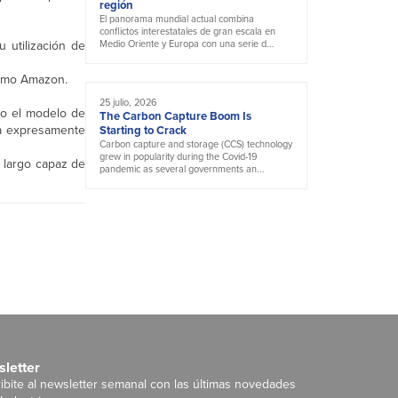
región
El panorama mundial actual combina
conflictos interestatales de gran escala en
 utilización de
Medio Oriente y Europa con una serie d...
 como Amazon.
25 julio, 2026
do el modelo de
The Carbon Capture Boom Is
da expresamente
Starting to Crack
Carbon capture and storage (CCS) technology
grew in popularity during the Covid-19
 largo capaz de
pandemic as several governments an...
letter
ibite al newsletter semanal con las últimas novedades