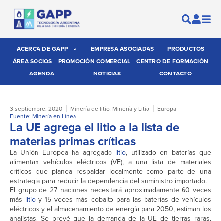
ACERCA DE GAPP
EMPRESA ASOCIADAS
PRODUCTOS
ÁREA SOCIOS
PROMOCIÓN COMERCIAL
CENTRO DE FORMACIÓN
AGENDA
NOTICIAS
CONTACTO
3 septiembre, 2020
Minería de litio
,
Minería y Litio
Europa
Fuente: Minería en Línea
La UE agrega el litio a la lista de
materias primas críticas
La Unión Europea ha agregado
litio
, utilizado en baterías que
alimentan vehículos eléctricos (VE), a una lista de materiales
críticos que planea respaldar localmente como parte de una
estrategia para reducir la dependencia del suministro importado.
El grupo de 27 naciones necesitará aproximadamente 60 veces
más
litio
y 15 veces más cobalto para las baterías de vehículos
eléctricos y el almacenamiento de energía para 2050, estiman los
analistas. Se prevé que la demanda de la UE de tierras raras,