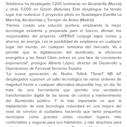
Telefónica ha desplegado 1.200 luminarias en Alcantarilla (Murcia)
y otras 5.000 en Gozón (Asturias). Este despliegue ha tenido
lugar tras realizarse 3 proyectos piloto en Guadalajara (Castilla La
Mancha), Alcobendas y Torrejón de Ardoz (Madrid).
“Hemos creado una solución puntera, empleando la mejor
tecnología existente y preparada para el futuro», afirman los
responsables del proyecto. «XPERIoT conjuga bajos costes y
ahorros de energía, con la posibilidad de emplearse en cualquier
lugar del mundo, en cualquier luminaria del mercado. Va a
permitir que la digitalización del alumbrado, la eficiencia
energética y las Smart Cities entren en una fase de crecimiento
exponencial”, prosigue Alberto López, director de Desarrollo y
Operaciones de Ferrovial Servicios España.
“La nueva generación de Nodos Tellink TSmarT NB IoT
desplegados suponen un salto tecnológico de varios órdenes de
magnitud frente a cualquier alternativa disponible hoy en día. Se
trata de una herramienta que permite una verdadera
transformación digital de las tareas de control y mantenimiento
del Alumbrado público. Y lo más importante es que la
implantación de esta tecnología redundará en una mejora del
nivel de servicio al ciudadano, haciendo que tanto pequeños
municipios como grandes urbes resulten lugares más
confortables y seguras para sus habitantes, y más atractivos para