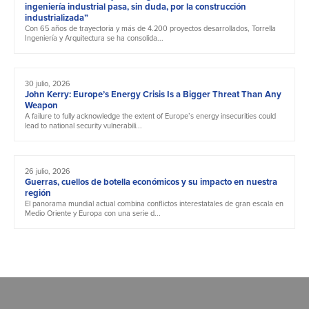
ingeniería industrial pasa, sin duda, por la construcción
industrializada”
Con 65 años de trayectoria y más de 4.200 proyectos desarrollados, Torrella
Ingeniería y Arquitectura se ha consolida...
30 julio, 2026
John Kerry: Europe’s Energy Crisis Is a Bigger Threat Than Any
Weapon
A failure to fully acknowledge the extent of Europe’s energy insecurities could
lead to national security vulnerabili...
26 julio, 2026
Guerras, cuellos de botella económicos y su impacto en nuestra
región
El panorama mundial actual combina conflictos interestatales de gran escala en
Medio Oriente y Europa con una serie d...