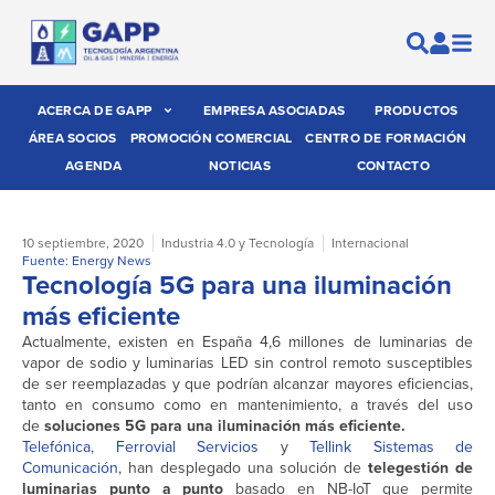
ACERCA DE GAPP
EMPRESA ASOCIADAS
PRODUCTOS
ÁREA SOCIOS
PROMOCIÓN COMERCIAL
CENTRO DE FORMACIÓN
AGENDA
NOTICIAS
CONTACTO
10 septiembre, 2020
Industria 4.0 y Tecnología
Internacional
Fuente: Energy News
Tecnología 5G para una iluminación
más eficiente
Actualmente, existen en España 4,6 millones de luminarias de
vapor de sodio y luminarias LED sin control remoto susceptibles
de ser reemplazadas y que podrían alcanzar mayores eficiencias,
tanto en consumo como en mantenimiento, a través del uso
de
soluciones 5G para una iluminación más eficiente.
Telefónica
,
Ferrovial Servicios
y
Tellink Sistemas de
Comunicación
, han desplegado una solución de
telegestión de
luminarias punto a punto
basado en NB-IoT que permite