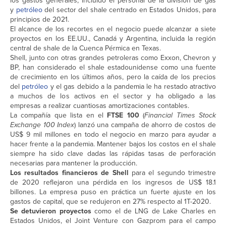
los gastos generales, incluido el personal de la división de gas
y
petróleo
del sector del shale centrado en Estados Unidos, para
principios de 2021.
El alcance de los recortes en el negocio puede alcanzar a siete
proyectos en los EE.UU., Canadá y Argentina, incluida la región
central de shale de la Cuenca Pérmica en Texas.
Shell, junto con otras grandes petroleras como Exxon, Chevron y
BP, han considerado el shale estadounidense como una fuente
de crecimiento en los últimos años, pero la caída de los precios
del
petróleo
y el gas debido a la pandemia le ha restado atractivo
a muchos de los activos en el sector y ha obligado a las
empresas a realizar cuantiosas amortizaciones contables.
La compañía que lista en el
FTSE 100
(
Financial Times Stock
Exchange 100 Index
) lanzó una campaña de ahorro de costos de
US$ 9 mil millones en todo el negocio en marzo para ayudar a
hacer frente a la pandemia. Mantener bajos los costos en el shale
siempre ha sido clave dadas las rápidas tasas de perforación
necesarias para mantener la producción.
Los resultados financieros de Shell
para el segundo trimestre
de 2020 reflejaron una pérdida en los ingresos de US$ 18.1
billones. La empresa puso en práctica un fuerte ajuste en los
gastos de capital, que se redujeron en 27% respecto al 1T-2020.
Se detuvieron proyectos
como el de LNG de Lake Charles en
Estados Unidos, el Joint Venture con Gazprom para el campo