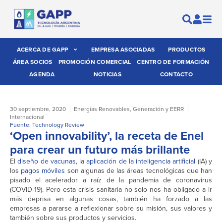
ACERCA DE GAPP
EMPRESA ASOCIADAS
PRODUCTOS
ÁREA SOCIOS
PROMOCIÓN COMERCIAL
CENTRO DE FORMACIÓN
AGENDA
NOTICIAS
CONTACTO
30 septiembre, 2020
Energías Renovables
,
Generación y EERR
Internacional
Fuente: Technology Review
‘Open innovability’, la receta de Enel
para crear un futuro más brillante
El
diseño de vacunas
, la
aplicación de la inteligencia artificial
(IA) y
los
pagos móviles
son algunas de las áreas tecnológicas que han
pisado el acelerador a raíz de la pandemia de coronavirus
(COVID-19). Pero esta crisis sanitaria no solo nos ha obligado a ir
más deprisa en algunas cosas, también ha forzado a las
empresas a pararse a reflexionar sobre su misión, sus valores y
también sobre sus productos y servicios.