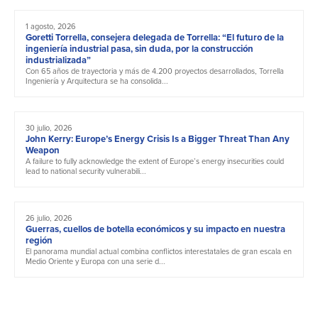
1 agosto, 2026
Goretti Torrella, consejera delegada de Torrella: “El futuro de la
ingeniería industrial pasa, sin duda, por la construcción
industrializada”
Con 65 años de trayectoria y más de 4.200 proyectos desarrollados, Torrella
Ingeniería y Arquitectura se ha consolida...
30 julio, 2026
John Kerry: Europe’s Energy Crisis Is a Bigger Threat Than Any
Weapon
A failure to fully acknowledge the extent of Europe’s energy insecurities could
lead to national security vulnerabili...
26 julio, 2026
Guerras, cuellos de botella económicos y su impacto en nuestra
región
El panorama mundial actual combina conflictos interestatales de gran escala en
Medio Oriente y Europa con una serie d...