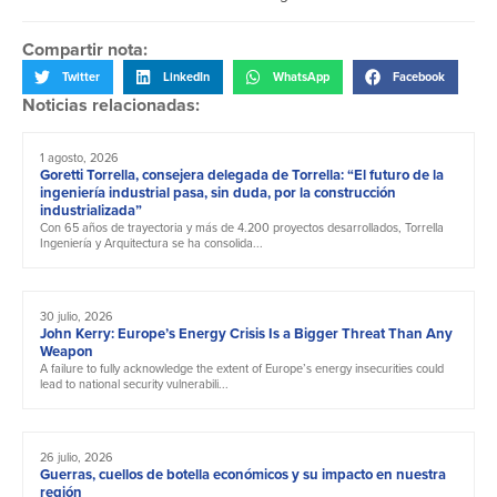
Compartir nota:
Twitter
LinkedIn
WhatsApp
Facebook
Noticias relacionadas:
1 agosto, 2026
Goretti Torrella, consejera delegada de Torrella: “El futuro de la
ingeniería industrial pasa, sin duda, por la construcción
industrializada”
Con 65 años de trayectoria y más de 4.200 proyectos desarrollados, Torrella
Ingeniería y Arquitectura se ha consolida...
30 julio, 2026
John Kerry: Europe’s Energy Crisis Is a Bigger Threat Than Any
Weapon
A failure to fully acknowledge the extent of Europe’s energy insecurities could
lead to national security vulnerabili...
26 julio, 2026
Guerras, cuellos de botella económicos y su impacto en nuestra
región