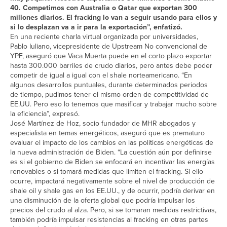
40. Competimos con Australia o Qatar que exportan 300
millones diarios. El fracking lo van a seguir usando para ellos y
si lo desplazan va a ir para la exportación”, enfatizó.
En una reciente charla virtual organizada por universidades,
Pablo Iuliano, vicepresidente de Upstream No convencional de
YPF, aseguró que Vaca Muerta puede en el corto plazo exportar
hasta 300.000 barriles de crudo diarios, pero antes debe poder
competir de igual a igual con el shale norteamericano. “En
algunos desarrollos puntuales, durante determinados periodos
de tiempo, pudimos tener el mismo orden de competitividad de
EE.UU. Pero eso lo tenemos que masificar y trabajar mucho sobre
la eficiencia”, expresó.
José Martínez de Hoz, socio fundador de MHR abogados y
especialista en temas energéticos, aseguró que es prematuro
evaluar el impacto de los cambios en las políticas energéticas de
la nueva administración de Biden. “La cuestión aún por definirse
es si el gobierno de Biden se enfocará en incentivar las energías
renovables o si tomará medidas que limiten el fracking. Si ello
ocurre, impactará negativamente sobre el nivel de producción de
shale oil y shale gas en los EE.UU., y de ocurrir, podría derivar en
una disminución de la oferta global que podría impulsar los
precios del crudo al alza. Pero, si se tomaran medidas restrictivas,
también podría impulsar resistencias al fracking en otras partes