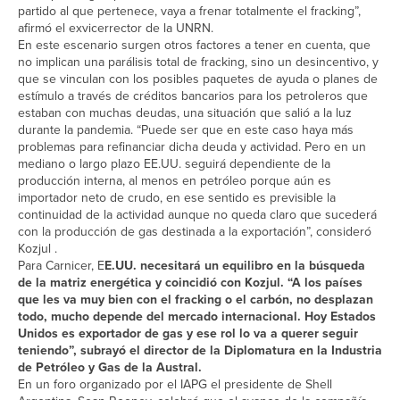
partido al que pertenece, vaya a frenar totalmente el fracking”,
afirmó el exvicerrector de la UNRN.
En este escenario surgen otros factores a tener en cuenta, que
no implican una parálisis total de fracking, sino un desincentivo, y
que se vinculan con los posibles paquetes de ayuda o planes de
estímulo a través de créditos bancarios para los petroleros que
estaban con muchas deudas, una situación que salió a la luz
durante la pandemia. “Puede ser que en este caso haya más
problemas para refinanciar dicha deuda y actividad. Pero en un
mediano o largo plazo EE.UU. seguirá dependiente de la
producción interna, al menos en petróleo porque aún es
importador neto de crudo, en ese sentido es previsible la
continuidad de la actividad aunque no queda claro que sucederá
con la producción de gas destinada a la exportación”, consideró
Kozjul .
Para Carnicer, E
E.UU. necesitará un equilibro en la búsqueda
de la matriz energética y coincidió con Kozjul. “A los países
que les va muy bien con el fracking o el carbón, no desplazan
todo, mucho depende del mercado internacional. Hoy Estados
Unidos es exportador de gas y ese rol lo va a querer seguir
teniendo”, subrayó el director de la Diplomatura en la Industria
de Petróleo y Gas de la Austral.
En un foro organizado por el IAPG el presidente de Shell