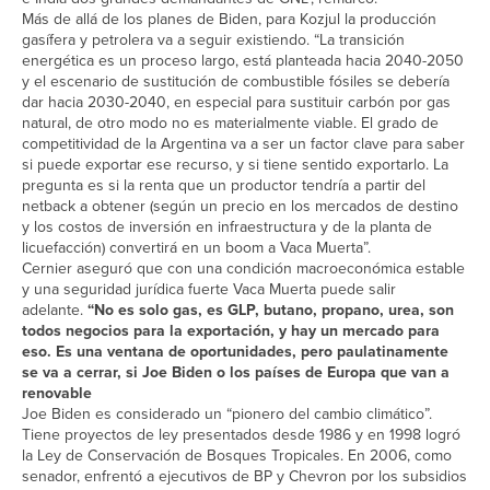
Más de allá de los planes de Biden, para Kozjul la producción
gasífera y petrolera va a seguir existiendo. “La transición
energética es un proceso largo, está planteada hacia 2040-2050
y el escenario de sustitución de combustible fósiles se debería
dar hacia 2030-2040, en especial para sustituir carbón por gas
natural, de otro modo no es materialmente viable. El grado de
competitividad de la Argentina va a ser un factor clave para saber
si puede exportar ese recurso, y si tiene sentido exportarlo. La
pregunta es si la renta que un productor tendría a partir del
netback a obtener (según un precio en los mercados de destino
y los costos de inversión en infraestructura y de la planta de
licuefacción) convertirá en un boom a Vaca Muerta”.
Cernier aseguró que con una condición macroeconómica estable
y una seguridad jurídica fuerte Vaca Muerta puede salir
adelante.
“No es solo gas, es GLP, butano, propano, urea, son
todos negocios para la exportación, y hay un mercado para
eso. Es una ventana de oportunidades, pero paulatinamente
se va a cerrar, si Joe Biden o los países de Europa que van a
renovable
Joe Biden es considerado un “pionero del cambio climático”.
Tiene proyectos de ley presentados desde 1986 y en 1998 logró
la Ley de Conservación de Bosques Tropicales. En 2006, como
senador, enfrentó a ejecutivos de BP y Chevron por los subsidios