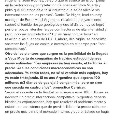
Argentina, Sean Rooney, celebró que el avance de la compañía
en la perforación y completación de pozos en Vaca Muerta y
pidió que el Estado deje “a la industria que se desarrolle sin
intervenciones en los precios”. Daniel De Nigris, lead country
manager de ExxonMobil Argentina, recalcó que el yacimiento
superó el temido riesgo geológico y que al día de hoy se logró
perforar pozos laterales largos con fracturas de alta intensidad y
producciones acumuladas a 90 días “muy competitivas” en
relación a las cuencas de EE.UU. Ahora, dijo Nigris, se necesitan
sostener los flujos de capital e inversión en el tiempo para “ser
competitivos”.
Otro de los planteos que surgen es la posibilidad de la llegada
a Vaca Muerta de compañías de fracking estadounidenses
desincentivadas. “Las empresas ya han venido, el factor es el
precio. Acá las condiciones macroeconómicas no son
adecuadas. Ya están todos, no sé si vendrán más equipos, hoy
ya están trabajando. Si es una Argentina que exporta 100
millones m3 diarios de gas ojalá vengan más, pero no creo
que suceda en cuatro años”, pronosticó Carnicer.
Según el docente de la Austral para llegar a esos 100 millones se
necesita un precio internacional competitivo. “Argentina debería
blindar las exportaciones, hay que resolver el problema macro y
establecer un sistema que de previsibilidad a la producción, con
un precio más barato al mercado interno, y que el Estado se haga