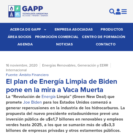
ACERCA DE GAPP
EMPRESA ASOCIADAS
PRODUCTOS
ÁREA SOCIOS
PROMOCIÓN COMERCIAL
CENTRO DE FORMACIÓN
AGENDA
NOTICIAS
CONTACTO
16 noviembre, 2020
Energías Renovables
,
Generación y EERR
Internacional
Fuente: Ámbito Financiero
El plan de Energía Limpia de Biden
pone en la mira a Vaca Muerta
La “Revolución de
Energía
Limpia” (Green New Deal) que
promete
Joe Biden
para los Estados Unidos comenzó a
generar repercusiones en la industria de los hidrocarburos. La
propuesta del nuevo presidente estadounidense prevé una
inversión pública de u$s1,7 billones en renovables y empleos
verdes hasta 2025, a los que se sumarán más de u$s3,3
billones de empresas privadas y otros estamentos públicos.