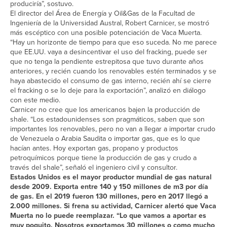
produciría”, sostuvo.
El director del Área de Energía y Oil&Gas de la Facultad de
Ingeniería de la Universidad Austral, Robert Carnicer, se mostró
más escéptico con una posible potenciación de Vaca Muerta.
“Hay un horizonte de tiempo para que eso suceda. No me parece
que EE.UU. vaya a desincentivar el uso del fracking, puede ser
que no tenga la pendiente estrepitosa que tuvo durante años
anteriores, y recién cuando los renovables estén terminados y se
haya abastecido el consumo de gas interno, recién ahí se cierre
el fracking o se lo deje para la exportación”, analizó en diálogo
con este medio.
Carnicer no cree que los americanos bajen la producción de
shale. “Los estadounidenses son pragmáticos, saben que son
importantes los renovables, pero no van a llegar a importar crudo
de Venezuela o Arabia Saudita o importar gas, que es lo que
hacían antes. Hoy exportan gas, propano y productos
petroquímicos porque tiene la producción de gas y crudo a
través del shale”, señaló el ingeniero civil y consultor.
Estados Unidos es el mayor productor mundial de gas natural
desde 2009. Exporta entre 140 y 150 millones de m3 por día
de gas. En el 2019 fueron 130 millones, pero en 2017 llegó a
2.000 millones. Si frena su actividad, Carnicer alertó que Vaca
Muerta no lo puede reemplazar. “Lo que vamos a aportar es
muy poquito. Nosotros exportamos 30 millones o como mucho