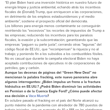
“El plan Biden hará una inversión histórica en nuestro futuro de
energía limpia y justicia ambiental, echando atrás los incentivos
fiscales de (Donald) Trump, que enriquecen a las corporaciones,
en detrimento de los empleos estadounidenses y el medio
ambiente”, sostiene el prospecto oficial del demócrata.
Los billones para energía menos contaminante se conseguirán
revirtiendo los “excesivos” los recortes de impuestos de Trump a
las empresas; reduciendo los incentivos para los paraísos
fiscales, la evasión y la subcontratación; garantizando que las
empresas “paguen su parte justa”; cerrando otras “lagunas” del
código fiscal de EE.UU., que “recompensan” la riqueza y no al
trabajo; y poniendo fin a los subsidios a los combustibles fósiles.
No es casual que durante la campaña electoral Biden no haya
aceptado contribuciones de ejecutivos ni de corporaciones de
petróleo, gas y carbón.
Aunque las decenas de páginas del “Green New Deal” no
mencionan la palabra fracking, este nuevo panorama abre
algunos interrogantes: ¿Biden impulsa un freno a la fractura
hidráulica en EE.UU.? ¿Podrá Biden disminuir las actividades
en Permian o de la Cuenca Eagle Ford? ¿Cómo puede afectar
esa decisión a
Vaca Muerta
?
En octubre pasado el fracking en el país del Norte alcanzó su
punto máximo de la pandemia con alrededor de 780 puestos de
trabajo iniciados, con un aumento de 10 a 188 en las plataformas