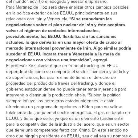
del mundo”, advirtió el abogado y asesor empresario.
Para Martínez de Hoz será clave analizar otros cambios posibles
en la política exterior de los EE.UU., principalmente en sus
relaciones con Irán y Venezuela.
“Si se reanudaran las
negociaciones sobre el plan nuclear de Irán y éste aceptara
volver al régimen de controles internacionales,
previsiblemente, los EE.UU. flexibilizarán las sanciones
actuales, lo que derivaría en una mayor oferta de crudo al
mercado internacional proveniente de Irán. Algo similar podría
suceder si EE.UU. lograra traer a Venezuela a la mesa de
negociaciones con vistas a una transición”, agregó.
El profesor Kozjul aclaró que un freno al fracking en EE.UU.
dependerá de cómo se comporte el sector financiero y de la ley
de superficiarios, los que realmente tienen el derecho de
propiedad del producido a través del fracking, y donde el
gobierno estadounidense no puede tener tanta injerencia para
intervenir o disminuir la producción shale. “Si bien la política
siempre influye, los petroleros estadounidenses le están
ofreciendo un programa de opciones a Biden para no salirse
totalmente del juego en el sector energético. El gas es barato en
EE.UU. y tiene que serlo, ya que es un elemento fundamental
para la competitividad de la industria del acero, que es un sector
que tiene una competencia feroz con China. En este sentido no
creo que ningún presidente de EE.UU., sea cual sea su nombre o