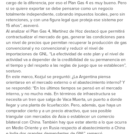
cargo de la diferencia, por eso el Plan Gas 4 es muy bueno. Pero
si se quiere exportar se debe pensarse como un negocio
totalmente independiente, cobrando impuestos locales, pero sin
retenciones, y con una figura legal que proteja ese sistema por
15 años”, aseveró.
Al analizar el Plan Gas 4, Martínez de Hoz destacó que permitirá
contractualizar el mercado de gas, generar las condiciones para
un nivel de precios que permitan recuperar la producción de gas
convencional y no convencional y reducir el nivel de
importaciones de GNL. “La efectividad de este plan y el nivel de
actividad va a depender de la credibilidad de su permanencia en
el tiempo y del respeto a las reglas de juego que se establecen”,
sostuvo.
En este marco, Kozjul se preguntó: ¿La Argentina piensa
orientarse en el mercado externo o el abastecimiento interno? Y
se respondió: “En los últimos tiempos se pensó en el mercado
interno, y no mucho más. En términos de infraestructura se
necesita un tren que salga de Vaca Muerta, un puerto a donde
llegar y una planta de licuefacción. Pero, además, que haya un
comprador cierto y a un precio atractivo, que sea posible
triangular con mercados de Asia o establecer un comercio
bilateral con China. También hay que estar atento a lo que ocurra
en Medio Oriente y en Rusia respecto al abastecimiento a China
e India dos grandes demandantes de GNL”, remarcó.