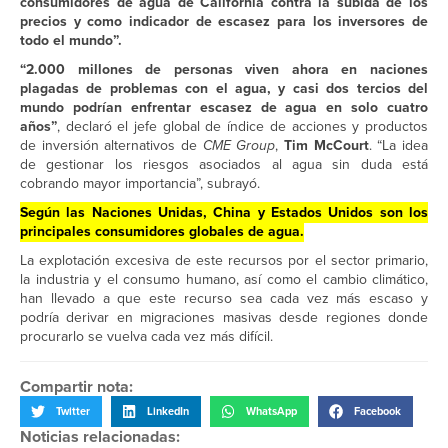
consumidores de agua de California contra la subida de los
precios y como indicador de escasez para los inversores de
todo el mundo”.
“2.000 millones de personas viven ahora en naciones
plagadas de problemas con el agua, y casi dos tercios del
mundo podrían enfrentar escasez de agua en solo cuatro
años”
, declaró el jefe global de índice de acciones y productos
de inversión alternativos de
CME Group
,
Tim McCourt
. “La idea
de gestionar los riesgos asociados al agua sin duda está
cobrando mayor importancia”, subrayó.
Según las Naciones Unidas, China y Estados Unidos son los
principales consumidores globales de agua.
La explotación excesiva de este recursos por el sector primario,
la industria y el consumo humano, así como el cambio climático,
han llevado a que este recurso sea cada vez más escaso y
podría derivar en migraciones masivas desde regiones donde
procurarlo se vuelva cada vez más difícil.
Compartir nota:
Twitter
LinkedIn
WhatsApp
Facebook
Noticias relacionadas: