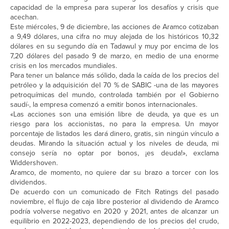
capacidad de la empresa para superar los desafíos y crisis que
acechan.
Este miércoles, 9 de diciembre, las acciones de Aramco cotizaban
a 9,49 dólares, una cifra no muy alejada de los históricos 10,32
dólares en su segundo día en Tadawul y muy por encima de los
7,20 dólares del pasado 9 de marzo, en medio de una enorme
crisis en los mercados mundiales.
Para tener un balance más sólido, dada la caída de los precios del
petróleo y la adquisición del 70 % de SABIC -una de las mayores
petroquímicas del mundo, controlada también por el Gobierno
saudí-, la empresa comenzó a emitir bonos internacionales.
«Las acciones son una emisión libre de deuda, ya que es un
riesgo para los accionistas, no para la empresa. Un mayor
porcentaje de listados les dará dinero, gratis, sin ningún vínculo a
deudas. Mirando la situación actual y los niveles de deuda, mi
consejo sería no optar por bonos, ¡es deuda!», exclama
Widdershoven.
Aramco, de momento, no quiere dar su brazo a torcer con los
dividendos.
De acuerdo con un comunicado de Fitch Ratings del pasado
noviembre, el flujo de caja libre posterior al dividendo de Aramco
podría volverse negativo en 2020 y 2021, antes de alcanzar un
equilibrio en 2022-2023, dependiendo de los precios del crudo,