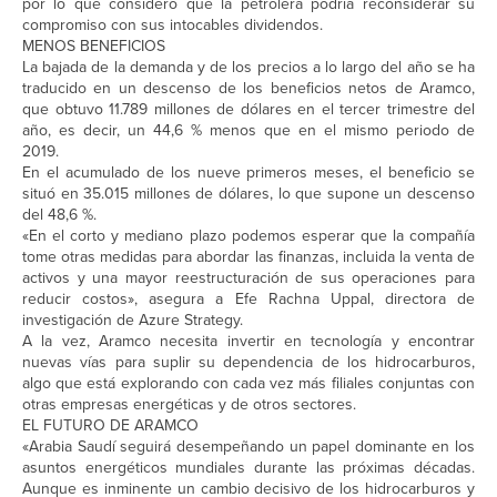
por lo que consideró que la petrolera podría reconsiderar su
compromiso con sus intocables dividendos.
MENOS BENEFICIOS
La bajada de la demanda y de los precios a lo largo del año se ha
traducido en un descenso de los beneficios netos de Aramco,
que obtuvo 11.789 millones de dólares en el tercer trimestre del
año, es decir, un 44,6 % menos que en el mismo periodo de
2019.
En el acumulado de los nueve primeros meses, el beneficio se
situó en 35.015 millones de dólares, lo que supone un descenso
del 48,6 %.
«En el corto y mediano plazo podemos esperar que la compañía
tome otras medidas para abordar las finanzas, incluida la venta de
activos y una mayor reestructuración de sus operaciones para
reducir costos», asegura a Efe Rachna Uppal, directora de
investigación de Azure Strategy.
A la vez, Aramco necesita invertir en tecnología y encontrar
nuevas vías para suplir su dependencia de los hidrocarburos,
algo que está explorando con cada vez más filiales conjuntas con
otras empresas energéticas y de otros sectores.
EL FUTURO DE ARAMCO
«Arabia Saudí seguirá desempeñando un papel dominante en los
asuntos energéticos mundiales durante las próximas décadas.
Aunque es inminente un cambio decisivo de los hidrocarburos y