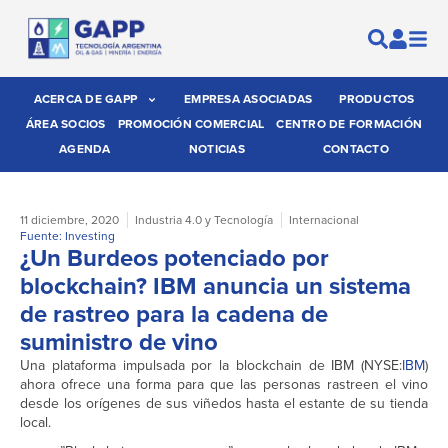
ACERCA DE GAPP
EMPRESA ASOCIADAS
PRODUCTOS
ÁREA SOCIOS
PROMOCIÓN COMERCIAL
CENTRO DE FORMACIÓN
AGENDA
NOTICIAS
CONTACTO
11 diciembre, 2020
Industria 4.0 y Tecnología
Internacional
Fuente: Investing
¿Un Burdeos potenciado por
blockchain? IBM anuncia un sistema
de rastreo para la cadena de
suministro de vino
Una plataforma impulsada por la blockchain de IBM (NYSE:
IBM
)
ahora ofrece una forma para que las personas rastreen el vino
desde los orígenes de sus viñedos hasta el estante de su tienda
local.