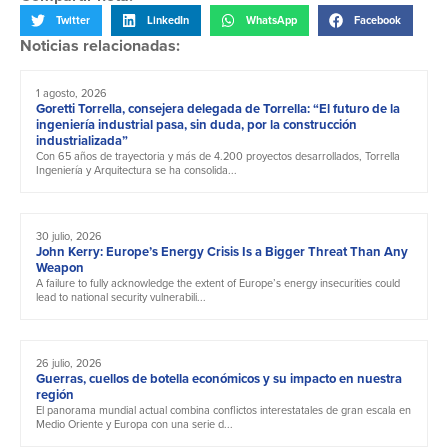
Twitter
LinkedIn
WhatsApp
Facebook
Noticias relacionadas:
1 agosto, 2026
Goretti Torrella, consejera delegada de Torrella: “El futuro de la
ingeniería industrial pasa, sin duda, por la construcción
industrializada”
Con 65 años de trayectoria y más de 4.200 proyectos desarrollados, Torrella
Ingeniería y Arquitectura se ha consolida...
30 julio, 2026
John Kerry: Europe’s Energy Crisis Is a Bigger Threat Than Any
Weapon
A failure to fully acknowledge the extent of Europe’s energy insecurities could
lead to national security vulnerabili...
26 julio, 2026
Guerras, cuellos de botella económicos y su impacto en nuestra
región
El panorama mundial actual combina conflictos interestatales de gran escala en
Medio Oriente y Europa con una serie d...