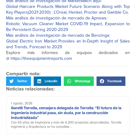
Más análisis de investigación de MarketWatch aquí:
Global Haircare Products Market Future Scenario Along with Top
Key Players(2021-2030) : L’Oreal, Henkel, Procter and Gamble Co.
Más análisis de investigación de mercado de Apnews:
Robotic Vacuum Cleaner Market COVID-19 Impact, Expansion to
Be Persistent During 2020-2029
Más análisis de investigación de mercado de Benzinga:
Global Electric Iron Market Provides an In-Depth Insight of Sales
and Trends, Forecast to 2029
Explore más informes de equipos dedicados en
@
https://theequipmentreports.com
Compartir nota:
Twitter
LinkedIn
WhatsApp
Facebook
Noticias relacionadas:
1 agosto, 2026
Goretti Torrella, consejera delegada de Torrella: “El futuro de la
ingeniería industrial pasa, sin duda, por la construcción
industrializada”
Con 65 años de trayectoria y más de 4.200 proyectos desarrollados, Torrella
Ingeniería y Arquitectura se ha consolida...