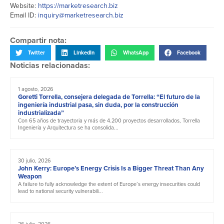
Website:
https://marketresearch.biz
Email ID:
inquiry@marketresearch.biz
Compartir nota:
Twitter
LinkedIn
WhatsApp
Facebook
Noticias relacionadas:
1 agosto, 2026
Goretti Torrella, consejera delegada de Torrella: “El futuro de la
ingeniería industrial pasa, sin duda, por la construcción
industrializada”
Con 65 años de trayectoria y más de 4.200 proyectos desarrollados, Torrella
Ingeniería y Arquitectura se ha consolida...
30 julio, 2026
John Kerry: Europe’s Energy Crisis Is a Bigger Threat Than Any
Weapon
A failure to fully acknowledge the extent of Europe’s energy insecurities could
lead to national security vulnerabili...
26 julio, 2026