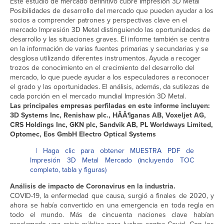
Este estudio de mercado definitivo cubre Impresión 3D Metal
Posibilidades de desarrollo del mercado que pueden ayudar a los
socios a comprender patrones y perspectivas clave en el
mercado Impresión 3D Metal distinguiendo las oportunidades de
desarrollo y las situaciones graves. El informe también se centra
en la información de varias fuentes primarias y secundarias y se
desglosa utilizando diferentes instrumentos. Ayuda a recoger
trozos de conocimiento en el crecimiento del desarrollo del
mercado, lo que puede ayudar a los especuladores a reconocer
el grado y las oportunidades. El análisis, además, da sutilezas de
cada porción en el mercado mundial Impresión 3D Metal.
Las principales empresas perfiladas en este informe incluyen:
3D Systems Inc, Renishaw plc., HÃÂ¶ganas AB, Voxeljet AG,
CRS Holdings Inc, GKN plc, Sandvik AB, PL Worldways Limited,
Optomec, Eos GmbH Electro Optical Systems
| Haga clic para obtener MUESTRA PDF de
Impresión 3D Metal Mercado (incluyendo TOC
completo, tabla y figuras)
Análisis de impacto de Coronavirus en la industria.
COVID-19, la enfermedad que causa, surgió a finales de 2020, y
ahora se había convertido en una emergencia en toda regla en
todo el mundo. Más de cincuenta naciones clave habían