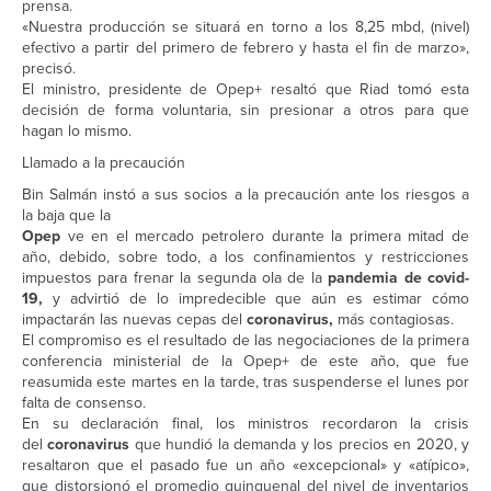
prensa.
«Nuestra producción se situará en torno a los 8,25 mbd, (nivel)
efectivo a partir del primero de febrero y hasta el fin de marzo»,
precisó.
El ministro, presidente de Opep+ resaltó que Riad tomó esta
decisión de forma voluntaria, sin presionar a otros para que
hagan lo mismo.
Llamado a la precaución
Bin Salmán instó a sus socios a la precaución ante los riesgos a
la baja que la
Opep
ve en el mercado petrolero durante la primera mitad de
año, debido, sobre todo, a los confinamientos y restricciones
impuestos para frenar la segunda ola de la
pandemia de covid-
19,
y advirtió de lo impredecible que aún es estimar cómo
impactarán las nuevas cepas del
coronavirus,
más contagiosas.
El compromiso es el resultado de las negociaciones de la primera
conferencia ministerial de la Opep+ de este año, que fue
reasumida este martes en la tarde, tras suspenderse el lunes por
falta de consenso.
En su declaración final, los ministros recordaron la crisis
del
coronavirus
que hundió la demanda y los precios en 2020, y
resaltaron que el pasado fue un año «excepcional» y «atípico»,
que distorsionó el promedio quinquenal del nivel de inventarios