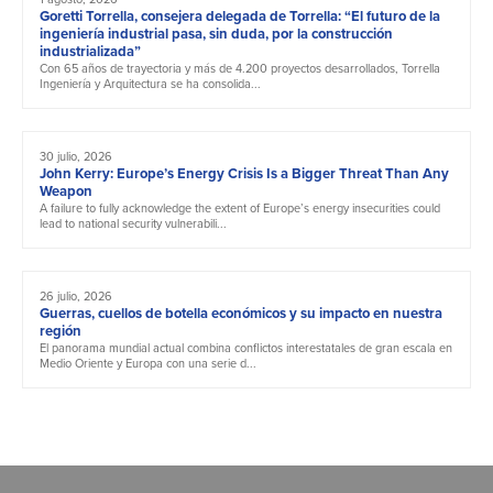
Goretti Torrella, consejera delegada de Torrella: “El futuro de la
ingeniería industrial pasa, sin duda, por la construcción
industrializada”
Con 65 años de trayectoria y más de 4.200 proyectos desarrollados, Torrella
Ingeniería y Arquitectura se ha consolida...
30 julio, 2026
John Kerry: Europe’s Energy Crisis Is a Bigger Threat Than Any
Weapon
A failure to fully acknowledge the extent of Europe’s energy insecurities could
lead to national security vulnerabili...
26 julio, 2026
Guerras, cuellos de botella económicos y su impacto en nuestra
región
El panorama mundial actual combina conflictos interestatales de gran escala en
Medio Oriente y Europa con una serie d...