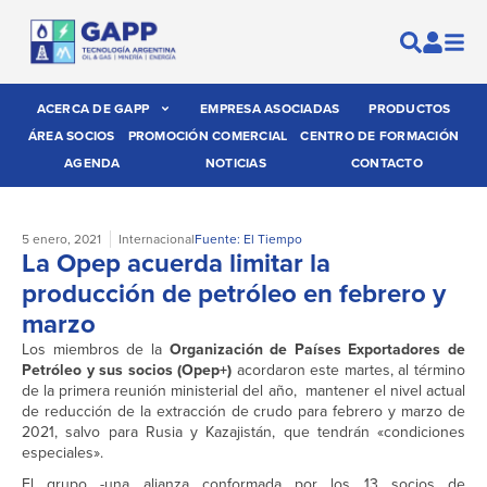
ACERCA DE GAPP
EMPRESA ASOCIADAS
PRODUCTOS
ÁREA SOCIOS
PROMOCIÓN COMERCIAL
CENTRO DE FORMACIÓN
AGENDA
NOTICIAS
CONTACTO
5 enero, 2021
Internacional
Fuente: El Tiempo
La Opep acuerda limitar la
producción de petróleo en febrero y
marzo
Los miembros de la
Organización de Países Exportadores de
Petróleo y sus socios (Opep+)
acordaron este martes, al término
de la primera reunión ministerial del año, mantener el nivel actual
de reducción de la extracción de crudo para febrero y marzo de
2021, salvo para Rusia y Kazajistán, que tendrán «condiciones
especiales».
El grupo -una alianza conformada por los 13 socios de