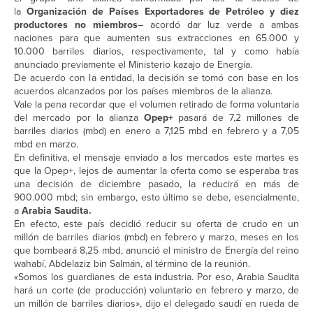
la
Organización de Países Exportadores de Petróleo y diez
productores no miembros
– acordó dar luz verde a ambas
naciones para que aumenten sus extracciones en 65.000 y
10.000 barriles diarios, respectivamente, tal y como había
anunciado previamente el Ministerio kazajo de Energía.
De acuerdo con la entidad, la decisión se tomó con base en los
acuerdos alcanzados por los países miembros de la alianza.
Vale la pena recordar que el volumen retirado de forma voluntaria
del mercado por la alianza
Opep+
pasará de 7,2 millones de
barriles diarios (mbd) en enero a 7,125 mbd en febrero y a 7,05
mbd en marzo.
En definitiva, el mensaje enviado a los mercados este martes es
que la Opep+, lejos de aumentar la oferta como se esperaba tras
una decisión de diciembre pasado, la reducirá en más de
900.000 mbd; sin embargo, esto último se debe, esencialmente,
a
Arabia Saudita.
En efecto, este país decidió reducir su oferta de crudo en un
millón de barriles diarios (mbd) en febrero y marzo, meses en los
que bombeará 8,25 mbd, anunció el ministro de Energía del reino
wahabí, Abdelaziz bin Salmán, al término de la reunión.
«Somos los guardianes de esta industria. Por eso, Arabia Saudita
hará un corte (de producción) voluntario en febrero y marzo, de
un millón de barriles diarios», dijo el delegado saudí en rueda de