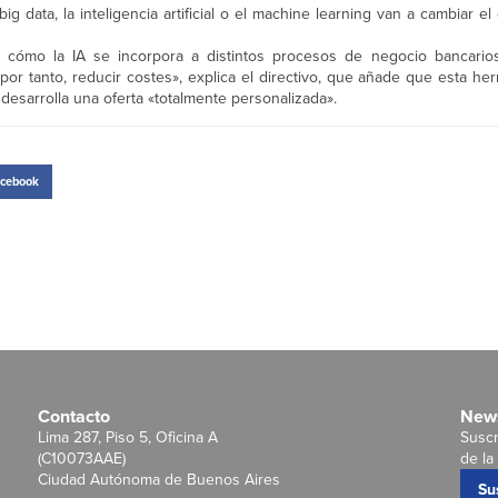
 data, la inteligencia artificial o el machine learning van a cambiar el 
e cómo la IA se incorpora a distintos procesos de negocio bancario
, por tanto, reducir costes», explica el directivo, que añade que esta h
 desarrolla una oferta «totalmente personalizada».
cebook
Contacto
News
Lima 287, Piso 5, Oficina A
Suscr
(C10073AAE)
de la 
Ciudad Autónoma de Buenos Aires
Su