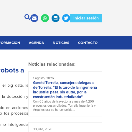
Iniciar sesión
FORMACIÓN
AGENDA
NOTICIAS
CONTACTO
Noticias relacionadas:
robots a
1 agosto, 2026
Goretti Torrella, consejera delegada
el big data, la
de Torrella: “El futuro de la ingeniería
industrial pasa, sin duda, por la
n la detección y
construcción industrializada”
Con 65 años de trayectoria y más de 4.200
proyectos desarrollados, Torrella Ingeniería y
ido en acciones
Arquitectura se ha consolida...
do los procesos
mo inteligencia
30 julio, 2026