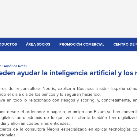
ODUCTOS
ÁREA SOCIOS
PROMOCIÓN COMERCIAL
CENTRO DE 
e: América Retail
en ayudar la inteligencia artificial y los 
eros de la consultora Neoris, explica a Business Insider España cómo 
ando el día a día de los bancos y lo seguirán haciendo.
clave en todo lo relacionado con riesgos y scoring, y, concretamente, e
ecibos desde el ordenador o pagar a un amigo con Bizum se han convert
gitales, pero además de lo que ve el cliente también han digitaliza
 día y ahorran costes a las entidades.
cieros de la consultora Neoris especializada en aplicar tecnologías co
icionales.