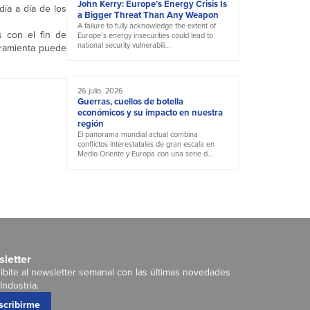
John Kerry: Europe’s Energy Crisis Is
día a día de los
a Bigger Threat Than Any Weapon
A failure to fully acknowledge the extent of
s con el fin de
Europe’s energy insecurities could lead to
national security vulnerabili...
erramienta puede
26 julio, 2026
Guerras, cuellos de botella
económicos y su impacto en nuestra
región
El panorama mundial actual combina
conflictos interestatales de gran escala en
Medio Oriente y Europa con una serie d...
letter
ibite al newsletter semanal con las últimas novedades
Industria.
scribirme