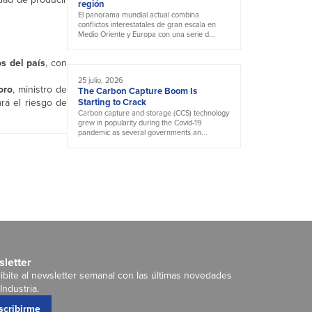
región
El panorama mundial actual combina
conflictos interestatales de gran escala en
Medio Oriente y Europa con una serie d...
os del país
, con
25 julio, 2026
oro
, ministro de
The Carbon Capture Boom Is
rá el riesgo de
Starting to Crack
Carbon capture and storage (CCS) technology
grew in popularity during the Covid-19
pandemic as several governments an...
letter
ibite al newsletter semanal con las últimas novedades
Industria.
scribirme