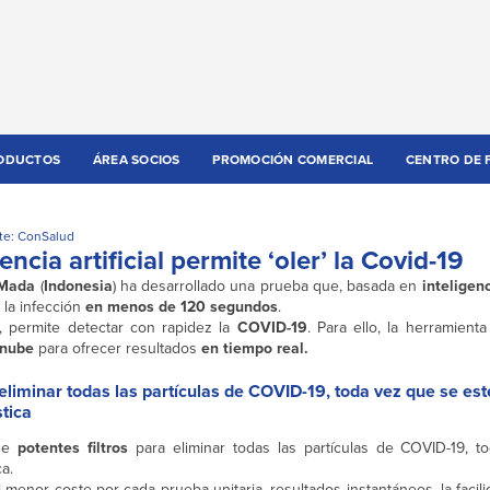
ODUCTOS
ÁREA SOCIOS
PROMOCIÓN COMERCIAL
CENTRO DE 
te: ConSalud
ncia artificial permite ‘oler’ la Covid-19
 Mada
(
Indonesia
) ha desarrollado una prueba que, basada en
inteligenc
 la infección
en menos de 120 segundos
.
, permite detectar con rapidez la
COVID-19
. Para ello, la herramient
 nube
para ofrecer resultados
en tiempo real.
eliminar todas las partículas de COVID-19, toda vez que se este
tica
 de
potentes filtros
para eliminar todas las partículas de COVID-19, 
ca.
enor coste por cada prueba unitaria, resultados instantáneos, la facil