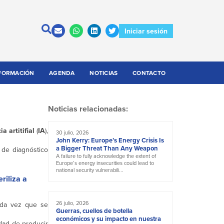
Iniciar sesión
FORMACIÓN
AGENDA
NOTICIAS
CONTACTO
Noticias relacionadas:
ia artitifial
(
IA
),
30 julio, 2026
John Kerry: Europe’s Energy Crisis Is
a Bigger Threat Than Any Weapon
a de diagnóstico
A failure to fully acknowledge the extent of
Europe’s energy insecurities could lead to
national security vulnerabili...
riliza a
26 julio, 2026
toda vez que se
Guerras, cuellos de botella
económicos y su impacto en nuestra
idad de producir