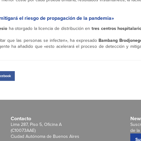
 mitigará el riesgo de propagación de la pandemia»
esio
ha otorgado la licencia de distribución en
tres centros hospitalari
itar que las personas se infecten», ha expresado
Bambang Brodjoneg
igente ha añadido que «esto acelerará el proceso de detección y mitiga
cebook
Contacto
News
Lima 287, Piso 5, Oficina A
Suscr
(C10073AAE)
de la 
Ciudad Autónoma de Buenos Aires
Su