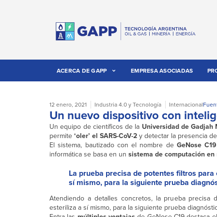
ACERCA DE GAPP
EMPRESA ASOCIADAS
PR
12 enero, 2021
Industria 4.0 y Tecnología
Internacional
Fuen
Un nuevo dispositivo con intelige
Un equipo de científicos de la
Universidad de Gadjah
permite
‘oler’ el SARS-CoV-2
y detectar la presencia de
El sistema, bautizado con el nombre de
GeNose C19
informática se basa en un
sistema de computación en
La prueba precisa de potentes filtros para 
sí mismo, para la siguiente prueba diagnós
Atendiendo a detalles concretos, la prueba precisa
esteriliza a sí mismo, para la siguiente prueba diagnósti
Entra las
múltiples ventajas
de GeNose C19 destaca el m