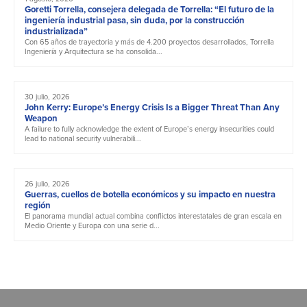
Goretti Torrella, consejera delegada de Torrella: “El futuro de la
ingeniería industrial pasa, sin duda, por la construcción
industrializada”
Con 65 años de trayectoria y más de 4.200 proyectos desarrollados, Torrella
Ingeniería y Arquitectura se ha consolida...
30 julio, 2026
John Kerry: Europe’s Energy Crisis Is a Bigger Threat Than Any
Weapon
A failure to fully acknowledge the extent of Europe’s energy insecurities could
lead to national security vulnerabili...
26 julio, 2026
Guerras, cuellos de botella económicos y su impacto en nuestra
región
El panorama mundial actual combina conflictos interestatales de gran escala en
Medio Oriente y Europa con una serie d...