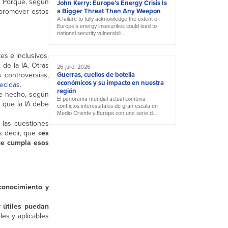
n. Porque, según
John Kerry: Europe’s Energy Crisis Is
 promover estos
a Bigger Threat Than Any Weapon
A failure to fully acknowledge the extent of
Europe’s energy insecurities could lead to
national security vulnerabili...
es e inclusivos.
 de la IA. Otras
26 julio, 2026
 controversias,
Guerras, cuellos de botella
económicos y su impacto en nuestra
lecidas
.
región
De hecho, según
El panorama mundial actual combina
 que la IA debe
conflictos interestatales de gran escala en
Medio Oriente y Europa con una serie d...
 las cuestiones
s decir, que «
es
que cumpla esos
conocimiento y
 útiles puedan
les y aplicables