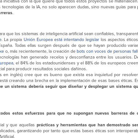
na iniciativa con la que quiere que todos estos proyectos se materialice
s tecnologías de la IA, no solo aparecen dudas, sino nuevas guías para
arreras
.
ra que los sistemas de inteligencia artificial sean confiables, transparent
e
. La propia
Unión Europea está intentando legislar
los aspectos éticos
spaña. Todas ellas surgen después de que se hayan producido varias
ke
o, más recientemente, la creación de
bots con voces de personas fal
 tecnologías han generado recelos y desconfianza entre los usuarios. 
Europea
, el 84% de los estadounidenses y el 88% de los europeos creen
al para producir resultados sociales dañinos.
 en inglés) cree que es bueno que exista esa inquietud por resolver
 se está creando una brecha en la implementación de esas bases éticas. E
 que un sistema debería seguir que diseñar y desplegar un sistema 
a
 todos estos esfuerzos para que no supongan nuevas barreras de 
dial y que aquellas
prácticas y herramientas que han demostrado ser
licados, garantizando por tanto que estas bases éticas son interoperab
tificial.