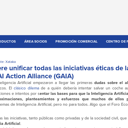
ODUCTOS
ÁREA SOCIOS
PROMOCIÓN COMERCIAL
CENTRO DE 
te: Xataka
 unificar todas las iniciativas éticas de l
 AI Action Alliance (GAIA)
eligencia Artificial empezaron a llegar las primeras
dudas sobre el a
cos. El
clásico dilema
de a quién debería intentar salvar un coche 
ciones e intentos por s
entar las bases para que la Inteligencia Artificia
oximaciones, planteamientos y esfuerzos que muchos de ellos 
mas de Inteligencia Artificial, pero no para todos. Algo que el Foro E
las iniciativas, tanto públicas como privadas y de la sociedad civil, que
a Artificial
.