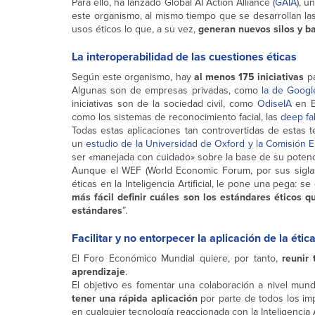
Para ello, ha lanzado Global AI Action Alliance (
GAIA
), u
este organismo, al mismo tiempo que se desarrollan la
usos éticos lo que, a su vez,
generan nuevos silos y b
La interoperabilidad de las cuestiones éticas
Según este organismo, hay
al menos 175 iniciativas
pa
Algunas son de empresas privadas, como
la de Googl
iniciativas son de la sociedad civil, como
OdiseIA
en E
como los sistemas de reconocimiento facial, las
deep fa
Todas estas aplicaciones tan controvertidas de estas
un
estudio de la Universidad de Oxford y la Comisión 
ser «manejada con cuidado» sobre la base de su potenci
Aunque el WEF (World Economic Forum, por sus siglas
éticas en la Inteligencia Artificial, le pone una pega:
más fácil definir cuáles son los estándares éticos
estándares
”.
Facilitar y no entorpecer la aplicación de la étic
El Foro Económico Mundial quiere, por tanto,
reunir
aprendizaje
.
El objetivo es fomentar una colaboración a nivel mun
tener una rápida aplicación
por parte de todos los imp
en cualquier tecnología reaccionada con la Inteligencia Ar