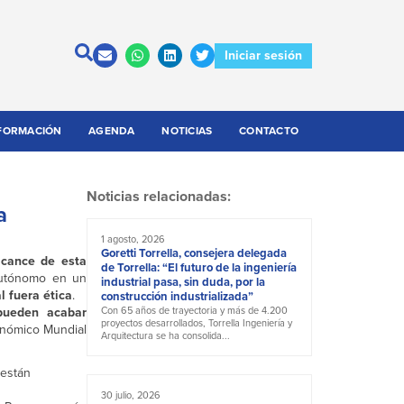
Iniciar sesión
FORMACIÓN
AGENDA
NOTICIAS
CONTACTO
Noticias relacionadas:
a
1 agosto, 2026
Goretti Torrella, consejera delegada
lcance de esta
de Torrella: “El futuro de la ingeniería
autónomo en un
industrial pasa, sin duda, por la
l fuera ética
.
construcción industrializada”
pueden acabar
Con 65 años de trayectoria y más de 4.200
proyectos desarrollados, Torrella Ingeniería y
conómico Mundial
Arquitectura se ha consolida...
 están
30 julio, 2026