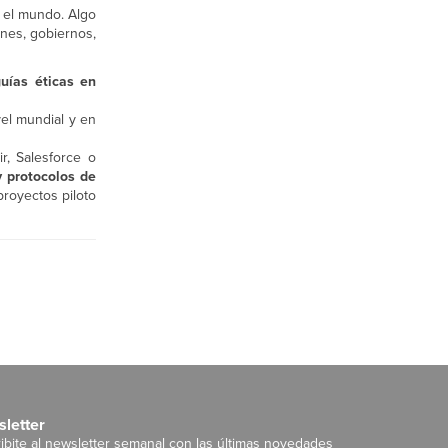
o el mundo. Algo
ones, gobiernos,
guías éticas en
el mundial y en
r, Salesforce o
 protocolos de
proyectos piloto
letter
ibite al newsletter semanal con las últimas novedades