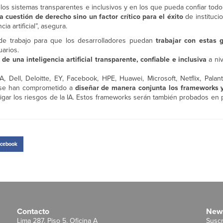
los sistemas transparentes e inclusivos y en los que pueda confiar tod
 cuestión de derecho sino un factor crítico para el éxito
de instituci
ia artificial”, asegura.
 de trabajo para que los desarrolladores puedan
trabajar con estas 
uarios.
de una inteligencia artificial transparente, confiable e inclusiva
a niv
ll, Deloitte, EY, Facebook, HPE, Huawei, Microsoft, Netflix, Palanti
as se han comprometido a
diseñar de manera conjunta los frameworks y
itigar los riesgos de la IA. Estos frameworks serán también probados en 
cebook
Contacto
News
Lima 287, Piso 5, Oficina A
Suscr