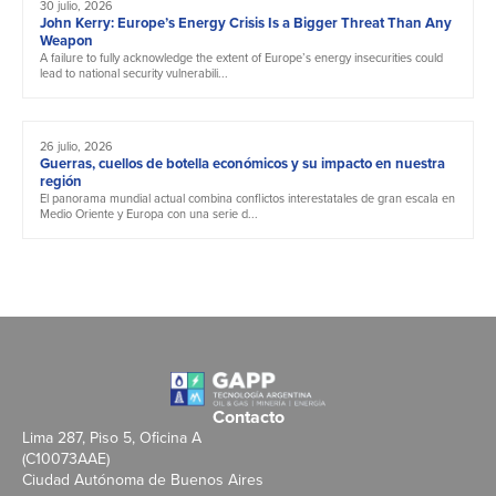
30 julio, 2026
John Kerry: Europe’s Energy Crisis Is a Bigger Threat Than Any
Weapon
A failure to fully acknowledge the extent of Europe’s energy insecurities could
lead to national security vulnerabili...
26 julio, 2026
Guerras, cuellos de botella económicos y su impacto en nuestra
región
El panorama mundial actual combina conflictos interestatales de gran escala en
Medio Oriente y Europa con una serie d...
Contacto
Lima 287, Piso 5, Oficina A
(C10073AAE)
Ciudad Autónoma de Buenos Aires