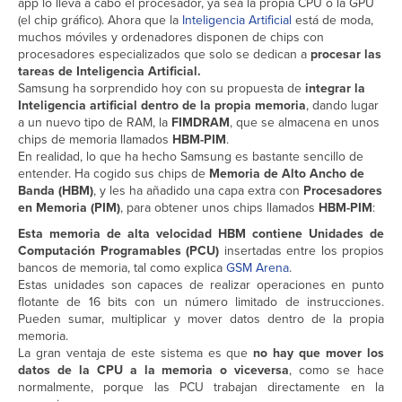
app lo lleva a cabo el procesador, ya sea la propia CPU o la GPU
(el chip gráfico). Ahora que la
Inteligencia Artificial
está de moda,
muchos móviles y ordenadores disponen de chips con
procesadores especializados que solo se dedican a
procesar las
tareas de Inteligencia Artificial.
Samsung ha sorprendido hoy con su propuesta de
integrar la
Inteligencia artificial dentro de la propia memoria
, dando lugar
a un nuevo tipo de RAM, la
FIMDRAM
, que se almacena en unos
chips de memoria llamados
HBM-PIM
.
En realidad, lo que ha hecho Samsung es bastante sencillo de
entender. Ha cogido sus chips de
Memoria de Alto Ancho de
Banda (HBM)
, y les ha añadido una capa extra con
Procesadores
en Memoria (PIM)
, para obtener unos chips llamados
HBM-PIM
:
Esta memoria de alta velocidad HBM contiene Unidades de
Computación Programables (PCU)
insertadas entre los propios
bancos de memoria, tal como explica
GSM Arena
.
Estas unidades son capaces de realizar operaciones en punto
flotante de 16 bits con un número limitado de instrucciones.
Pueden sumar, multiplicar y mover datos dentro de la propia
memoria.
La gran ventaja de este sistema es que
no hay que mover los
datos de la CPU a la memoria o viceversa
, como se hace
normalmente, porque las PCU trabajan directamente en la