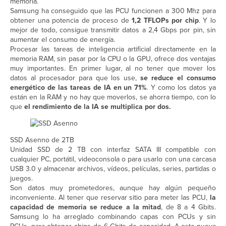
memoria.
Samsung ha conseguido que las PCU funcionen a 300 Mhz para
obtener una potencia de proceso de
1,2 TFLOPs por chip
. Y lo
mejor de todo, consigue transmitir datos a 2,4 Gbps por pin, sin
aumentar el consumo de energía.
Procesar las tareas de inteligencia artificial directamente en la
memoria RAM, sin pasar por la CPU o la GPU, ofrece dos ventajas
muy importantes. En primer lugar, al no tener que mover los
datos al procesador para que los use,
se reduce el consumo
energético de las tareas de IA en un 71%
. Y como los datos ya
están en la RAM y no hay que moverlos, se ahorra tiempo, con lo
que
el rendimiento de la IA se multiplica por dos.
SSD Asenno de 2TB
Unidad SSD de 2 TB con interfaz SATA III compatible con
cualquier PC, portátil, videoconsola o para usarlo con una carcasa
USB 3.0 y almacenar archivos, vídeos, películas, series, partidas o
juegos.
Son datos muy prometedores, aunque hay algún pequeño
inconveniente. Al tener que reservar sitio para meter las PCU,
la
capacidad de memoria se reduce a la mitad
, de 8 a 4 Gbits.
Samsung lo ha arreglado combinando capas con PCUs y sin