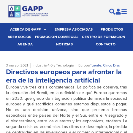
ACERCA DE GAPP
EMPRESA ASOCIADAS
PRODUCTOS
ÁREA SOCIOS
PROMOCIÓN COMERCIAL
CENTRO DE FORMACIÓN
AGENDA
NOTICIAS
CONTACTO
3 marzo, 2021
Industria 4.0 y Tecnología
Europa
Fuente: Cinco Días
Directivos europeos para afrontar la
era de la inteligencia artificial
Europa vive tres crisis concatenadas. La política se observa, tras
la ejecución del Brexit, en la definición de qué Europa queremos
en 2030, qué grado de integración política demanda la sociedad
europea y qué sacrificios comunes estamos dispuestos a pagar.
No es una decisión unívoca, sino que presenta brechas
específicas entre países del Norte y el Sur, entre el Visegrado y
el Mediterráneo, entre los austeros y los expansivos, etcétera. La
segunda crisis es económica. Las cifras de desempleo, la pérdida
de centralidad en las inversiones y el comercio internacional o el