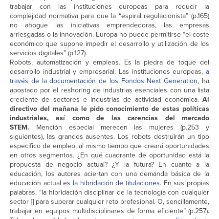
trabajar con las instituciones europeas para reducir la
complejidad normativa para que la “espiral regulacionista” (p.165)
no ahogue las iniciativas emprendedoras, las empresas
arriesgadas o la innovación. Europa no puede permitirse “el coste
económico que supone impedir el desarrollo y utilización de los
servicios digitales” (p.127).
Robots, automatización y empleos. Es la piedra de toque del
desarrollo industrial y empresarial. Las instituciones europeas,
a
través de la documentación de los Fondos Next Generation
, ha
apostado por el reshoring de industrias esenciales con una lista
creciente de sectores e industrias de actividad económica.
Al
directivo del mañana le pido conocimiento de estas políticas
industriales, así como de las carencias del mercado
STEM.
Mención especial merecen las mujeres (p.253 y
siguientes), las grandes ausentes. Los robots destruirán un tipo
específico de empleo, al mismo tiempo que creará oportunidades
en otros segmentos. ¿En qué cuadrante de oportunidad está la
propuesta de negocio actual? ¿Y la futura? En cuanto a la
educación, los autores aciertan con una demanda básica de la
educación actual es
la hibridación de titulaciones
. En sus propias
palabras, “la hibridación disciplinar de la tecnología con cualquier
sector [] para superar cualquier reto profesional. O, sencillamente,
trabajar en equipos multidisciplinares de forma eficiente” (p.257).