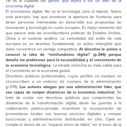
Tal es la cualidad del
gestor que aspira a ser un líder de la
economía digital
.
El ecosistema digital. No es la tecnología, sino el talento. Sobre
este principio, hay que promover la apertura de fronteras para
atraer personas interesadas en desarrollar sus propuestas de
innovación y tecnología en suelo europeo. Es mejor momento del
que parece ante las incertidumbres políticas de Estados Unidos,
China o el sudeste asiático. La comodidad del estilo de vida
europeo es un atractivo fundamental, un activo intangible que
debe convertirse en ventaja competitiva.
Al directivo le animo a
conocer la idea de “minifundismo digital” (p.344) porque
detalla los problemas para la escalabilidad y el crecimiento de
la economía tecnológica
. La mirada estrecha es mala salida para
el crecimiento en la economía global.
Directivos públicos profesionales, cuyos perfiles no siempre se
circunscriben a un entorno de cuerpos de la administración
(p.379).
Los autores abogan por una administración líder, que
sea capaz de romper dinámicas de la economía industrial
. Se
trata de contar con directivos públicos que comprendan las
dinámicas de la transformación digital, abran las puertas a la
colaboración público-privada, incentiven la incorporación de
proveedores locales con buenos servicios digitales y rompan
burocracias y administraciones distribuidas en silos. Ojalá se
cumpla el deseo de un “espacio único de datos” en el seno de la