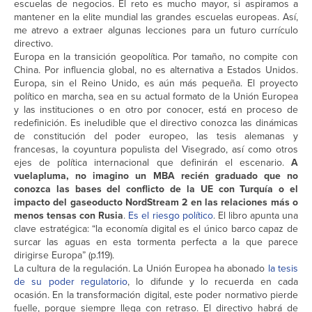
escuelas de negocios. El reto es mucho mayor, si aspiramos a
mantener en la elite mundial las grandes escuelas europeas. Así,
me atrevo a extraer algunas lecciones para un futuro currículo
directivo.
Europa en la transición geopolítica. Por tamaño, no compite con
China. Por influencia global, no es alternativa a Estados Unidos.
Europa, sin el Reino Unido, es aún más pequeña. El proyecto
político en marcha, sea en su actual formato de la Unión Europea
y las instituciones o en otro por conocer, está en proceso de
redefinición. Es ineludible que el directivo conozca las dinámicas
de constitución del poder europeo, las tesis alemanas y
francesas, la coyuntura populista del Visegrado, así como otros
ejes de política internacional que definirán el escenario.
A
vuelapluma, no imagino un MBA recién graduado que no
conozca las bases del conflicto de la UE con Turquía o el
impacto del gaseoducto NordStream 2 en las relaciones más o
menos tensas con Rusia
.
Es el riesgo político
. El libro apunta una
clave estratégica: “la economía digital es el único barco capaz de
surcar las aguas en esta tormenta perfecta a la que parece
dirigirse Europa” (p.119).
La cultura de la regulación. La Unión Europea ha abonado
la tesis
de su poder regulatorio
, lo difunde y lo recuerda en cada
ocasión. En la transformación digital, este poder normativo pierde
fuelle, porque siempre llega con retraso. El directivo habrá de