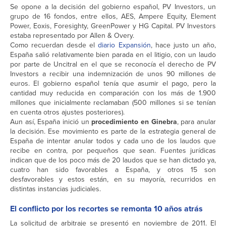
Se opone a la decisión del gobierno español, PV Investors, un
grupo de 16 fondos, entre ellos, AES, Ampere Equity, Element
Power, Eoxis, Foresighty, GreenPower y HG Capital. PV Investors
estaba representado por Allen & Overy.
Como recuerdan desde el
diario Expansión
, hace justo un año,
España salió relativamente bien parada en el litigio, con un laudo
por parte de Uncitral en el que se reconocía el derecho de PV
Investors a recibir una indemnización de unos 90 millones de
euros. El gobierno español tenía que asumir el pago, pero la
cantidad muy reducida en comparación con los más de 1.900
millones que inicialmente reclamaban (500 millones si se tenían
en cuenta otros ajustes posteriores).
Aun así, España inició un
procedimiento en Ginebra
, para anular
la decisión. Ese movimiento es parte de la estrategia general de
España de intentar anular todos y cada uno de los laudos que
recibe en contra, por pequeños que sean. Fuentes jurídicas
indican que de los poco más de 20 laudos que se han dictado ya,
cuatro han sido favorables a España, y otros 15 son
desfavorables y estos están, en su mayoría, recurridos en
distintas instancias judiciales.
El conflicto por los recortes se remonta 10 años atrás
La solicitud de arbitraje se presentó en noviembre de 2011. El