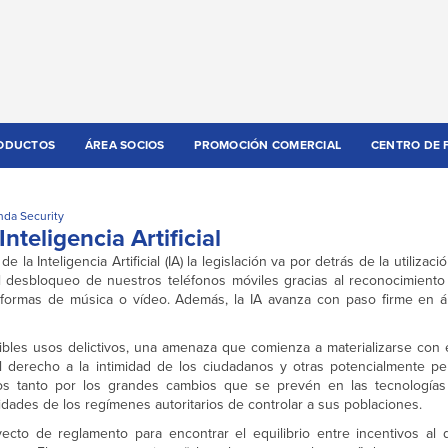
ODUCTOS
ÁREA SOCIOS
PROMOCIÓN COMERCIAL
CENTRO DE 
nda Security
nteligencia Artificial
 la Inteligencia Artificial (IA) la legislación va por detrás de la utilizac
l desbloqueo de nuestros teléfonos móviles gracias al reconocimiento f
aformas de música o vídeo. Además, la IA avanza con paso firme en 
bles usos delictivos, una amenaza que comienza a materializarse con e
el derecho a la intimidad de los ciudadanos y otras potencialmente pel
s tanto por los grandes cambios que se prevén en las tecnologías 
idades de los regímenes autoritarios de controlar a sus poblaciones.
to de reglamento para encontrar el equilibrio entre incentivos al d