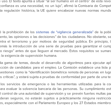
u uso. El texto apunta a situar “al ser humano en el centro” de esta revol
confianza es una necesidad, no un lujo”, afirmó la Comisaria de Compet
a regulación histórica, la UE quiere encabezar nuevas normas mundial
 la prohibición de los
sistemas de “vigilancia generalizada”
de la pobl
ento, las opiniones o las decisiones” de los ciudadanos. No obstante, s
ra el terrorismo y por motivos de seguridad pública. En principio, l
demás la introducción de una serie de pruebas para garantizar el cump
o riesgo” antes de que lleguen al mercado. Estos requisitos se sumar
a la exigencia de supervisión humana.
 gama de temas, desde el desarrollo de algoritmos para ejecutar apl
ección de candidatos para el empleo. La Comisión establece una lista p
cuestiones como la “identificación biométrica remota de personas en lug
s críticas”, y estará sujeta a pruebas de conformidad por parte de una te
 los servicios de emergencia o las herramientas utilizadas para la con
para evaluar la solvencia bancaria de las personas. Su cumplimiento es
el control de una autoridad de supervisión y se prevén fuertes multas p
eran seguros, no estarán sujetos a prácticamente ninguna restricció
eses, especialmente con el Parlamento Europeo y los 27 Estados miembro