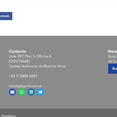
cebook
Contacto
News
Lima 287, Piso 5, Oficina A
Suscr
(C10073AAE)
de la 
Ciudad Autónoma de Buenos Aires
Su
+54 11 2899 6997
info@gapp-oil.com.ar
Flordelirio