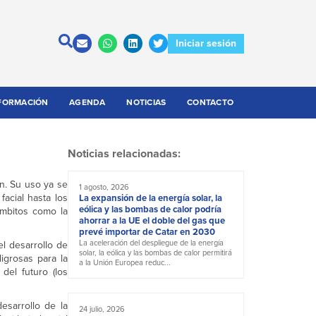
Iniciar sesión
FORMACIÓN
AGENDA
NOTICIAS
CONTACTO
Noticias relacionadas:
ión. Su uso ya se
1 agosto, 2026
acial hasta los
La expansión de la energía solar, la
eólica y las bombas de calor podría
ámbitos como la
ahorrar a la UE el doble del gas que
prevé importar de Catar en 2030
La aceleración del despliegue de la energía
l desarrollo de
solar, la eólica y las bombas de calor permitirá
igrosas para la
a la Unión Europea reduc...
del futuro (los
esarrollo de la
24 julio, 2026