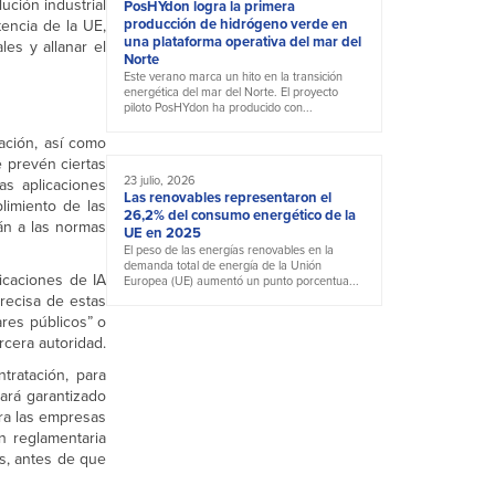
ución industrial
PosHYdon logra la primera
producción de hidrógeno verde en
encia de la UE,
una plataforma operativa del mar del
es y allanar el
Norte
Este verano marca un hito en la transición
energética del mar del Norte. El proyecto
piloto PosHYdon ha producido con...
ación, así como
e prevén ciertas
23 julio, 2026
as aplicaciones
Las renovables representaron el
limiento de las
26,2% del consumo energético de la
án a las normas
UE en 2025
El peso de las energías renovables en la
demanda total de energía de la Unión
icaciones de IA
Europea (UE) aumentó un punto porcentua...
recisa de estas
ares públicos” o
rcera autoridad.
tratación, para
tará garantizado
ara las empresas
n reglamentaria
s, antes de que