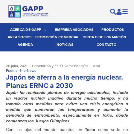
ACERCA DE GAPP
EMPRESA ASOCIADAS
PRODUCTOS
ÁREA SOCIOS
PROMOCIÓN COMERCIAL
CENTRO DE FORMACIÓN
AGENDA
NOTICIAS
CONTACTO
20 julio, 2021
Generación y EERR
,
Otras Energías
Asia
Fuente: EnerNews
Japón se aferra a la energía nuclear.
Planes ERNC a 2030
Japón ha reiniciado plantas de energía adicionales, incluido
un reactor nuclear inactivo durante mucho tiempo, y ha
tomado otras medidas para evitar una crisis energética a
medida que aumentan las temperaturas y aumenta la
demanda de enfriamiento, especialmente en Tokio, donde
comienzan los Juegos Olímpicos.
Con los ojos del mundo puestos en
Tokio
como sede de