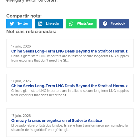
energía y evitar los cortes.
Compartir nota:
Twitter
LinkedIn
WhatsApp
Facebook
Noticias relacionadas:
17 julio, 2026
China Seeks Long-Term LNG Deals Beyond the Strait of Hormuz
China’s giant state LNG importers are in talks to secure long-term LNG supplies
from exporters that don’t need the St...
17 julio, 2026
China Seeks Long-Term LNG Deals Beyond the Strait of Hormuz
China’s giant state LNG importers are in talks to secure long-term LNG supplies
from exporters that don’t need the St...
17 julio, 2026
Ormuz y la crisis energética en el Sudeste Asiático
El pasado febrero, Estados Unidos, Israel e Irán transformaron por completo la
situación de “seguridad” energética gl...