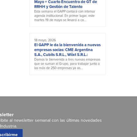
Mayo + Cuarto Encuentro de GT de
RRHH y Gestión de Talento
Esta semana el GAPP contará con intensa
agenda institucional. En primer lugar, este
martes 19 de mayo se llevará a ca...
18 mayo, 2026
El GAPP le da la bienvenida a nuevas
empresas socias: CME Argentina
S.A., Cubits S.R.L., Wiixt S.R.L.:
Damos la bienvenida a tres nuevas empresas
que se suman al Grupo, para trabajar junto a
las más de 250 empresas ya as...
letter
ibite al newsletter semanal con las últimas novedades
Industria.
scribirme