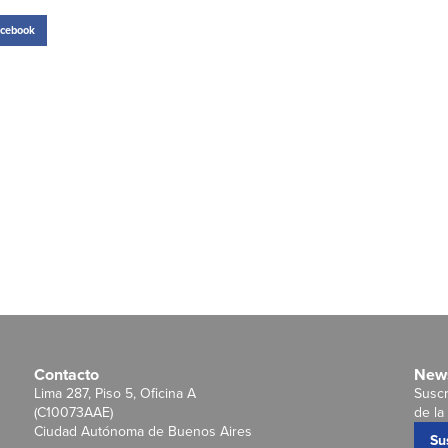
cebook
Contacto
News
Lima 287, Piso 5, Oficina A
Suscr
(C10073AAE)
de la 
Ciudad Autónoma de Buenos Aires
Su