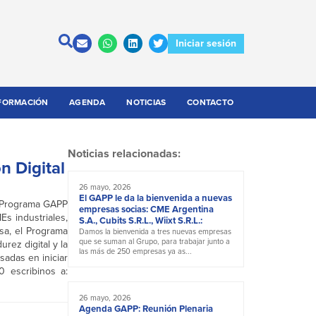
Iniciar sesión
FORMACIÓN
AGENDA
NOTICIAS
CONTACTO
Noticias relacionadas:
 Digital
26 mayo, 2026
El GAPP le da la bienvenida a nuevas
El Programa GAPP
empresas socias: CME Argentina
s industriales,
S.A., Cubits S.R.L., Wiixt S.R.L.:
sa, el Programa
Damos la bienvenida a tres nuevas empresas
que se suman al Grupo, para trabajar junto a
rez digital y la
las más de 250 empresas ya as...
sadas en iniciar
0 escribinos a:
26 mayo, 2026
Agenda GAPP: Reunión Plenaria