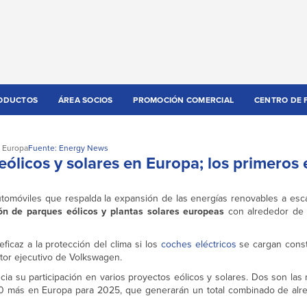
ODUCTOS
ÁREA SOCIOS
PROMOCIÓN COMERCIAL
CENTRO DE 
Europa
Fuente: Energy News
ólicos y solares en Europa; los primeros 
tomóviles que respalda la expansión de las energías renovables a escal
ón de parques eólicos y plantas solares europeas
con alrededor de 
ficaz a la protección del clima si los
coches eléctricos
se cargan cons
ector ejecutivo de Volkswagen.
ia su participación en varios proyectos eólicos y solares. Dos son las
 20 más en Europa para 2025, que generarán un total combinado de al