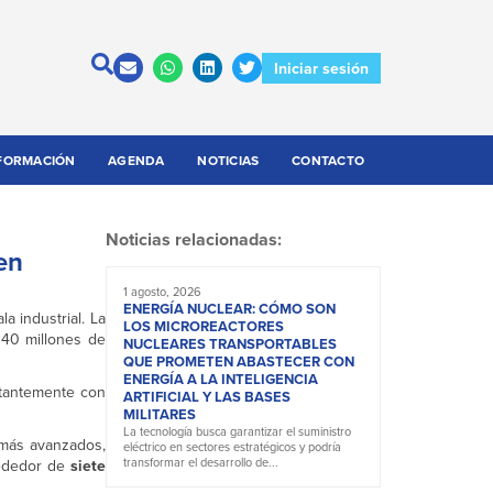
Iniciar sesión
FORMACIÓN
AGENDA
NOTICIAS
CONTACTO
Noticias relacionadas:
en
1 agosto, 2026
ENERGÍA NUCLEAR: CÓMO SON
a industrial. La
LOS MICROREACTORES
40 millones de
NUCLEARES TRANSPORTABLES
QUE PROMETEN ABASTECER CON
ENERGÍA A LA INTELIGENCIA
tantemente con
ARTIFICIAL Y LAS BASES
MILITARES
La tecnología busca garantizar el suministro
 más avanzados,
eléctrico en sectores estratégicos y podría
transformar el desarrollo de...
rededor de
siete