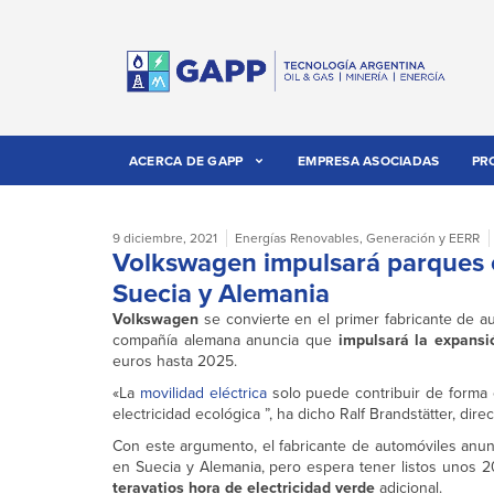
ACERCA DE GAPP
EMPRESA ASOCIADAS
PR
9 diciembre, 2021
Energías Renovables
,
Generación y EERR
Volkswagen impulsará parques e
Suecia y Alemania
Volkswagen
se convierte en el primer fabricante de au
compañía alemana anuncia que
impulsará la expansi
euros hasta 2025.
«La
movilidad eléctrica
solo puede contribuir de forma e
electricidad ecológica ”, ha dicho Ralf Brandstätter, dir
Con este argumento, el fabricante de automóviles anunc
en Suecia y Alemania, pero espera tener listos unos
teravatios hora de electricidad verde
adicional.