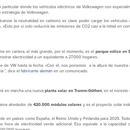
n particular donde los vehículos eléctricos de Volkswagen son especial
e estrategia de Volkswagen.
canzar la neutralidad en carbono es clave poder cargar los vehículos c
 «Esto por sí solo reduciría las emisiones de CO2 casi a la mitad en co
ne en cartera, el más grande, por el momento, es el
parque eólico en 
istrar electricidad a un equivalente a 27.000 hogares.
de de VW hasta la fecha. «Con él, nos ponemos a la altura de nuestra 
a ”, dice el
fabricante alemán
en un comunicado.
drá en marcha una nueva
planta solar en Tramm-Göthen
, en el noreste
tiene alrededor de
420.000 módulos solares
y es el proyecto solar in
rde en países como España, el Reino Unido y Finlandia para 2025. Todo
os hora de electricidad verde adicional. Eso equivale a la capacida
 600.000 hogares.