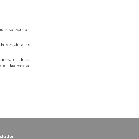
o resultado, un
a a acelerar el
icos, es decir,
s
en las ventas
letter