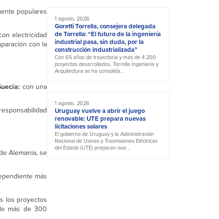
mente populares
1 agosto, 2026
Goretti Torrella, consejera delegada
de Torrella: “El futuro de la ingeniería
on electricidad
industrial pasa, sin duda, por la
mparación con la
construcción industrializada”
Con 65 años de trayectoria y más de 4.200
proyectos desarrollados, Torrella Ingeniería y
Arquitectura se ha consolida...
Suecia:
con una
1 agosto, 2026
responsabilidad
Uruguay vuelve a abrir el juego
renovable: UTE prepara nuevas
licitaciones solares
El gobierno de Uruguay y la Administración
Nacional de Usinas y Trasmisiones Eléctricas
del Estado (UTE) preparan nue...
 de Alemania, se
dependiente más
s los proyectos
d de más de 300